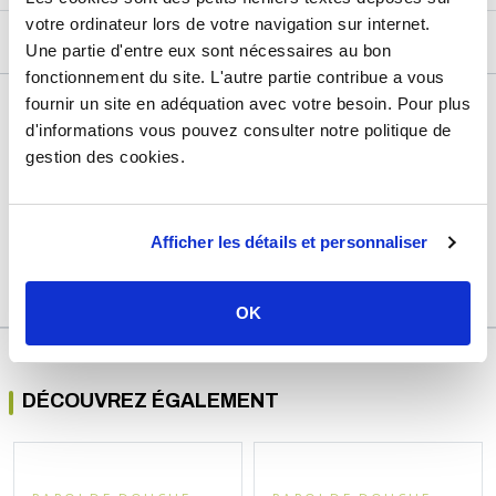
votre ordinateur lors de votre navigation sur internet.
DESCRIPTIF
Une partie d'entre eux sont nécessaires au bon
fonctionnement du site. L'autre partie contribue a vous
fournir un site en adéquation avec votre besoin. Pour plus
DÉTAILS TECHNIQUES
d'informations vous pouvez consulter notre politique de
Usage
Vide
gestion des cookies.
Marque
Ondée Zen
Garantie
2 ans
Afficher les détails et personnaliser
Référence
aqua130a
OK
DÉCOUVREZ ÉGALEMENT