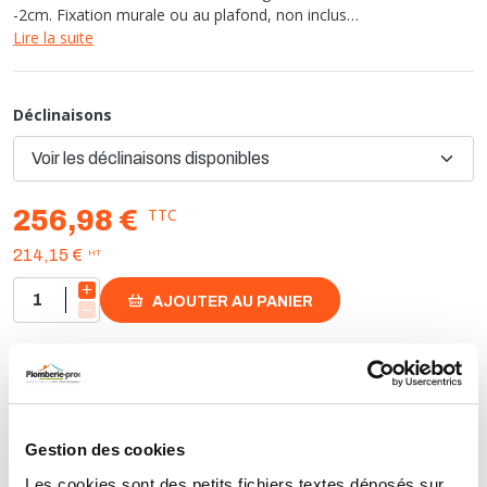
-2cm. Fixation murale ou au plafond, non inclus
Pas besoin de la fixer au sol, le poids du verre assure la stabilité
Lire la suite
de lensemble.
Dimensions 80x200 cm
Déclinaisons
TTC
256,98 €
HT
214,15 €
AJOUTER AU PANIER
Retours et échanges jusqu'à 90 jours
En savoir plus
Gestion des cookies
Les cookies sont des petits fichiers textes déposés sur