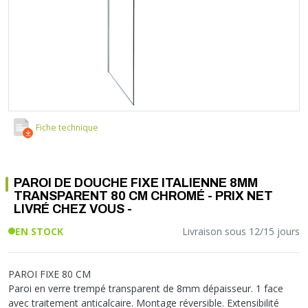
Soupape différentielle
PLOMBERIE PER
RACCORD PE (POLYÉTHYLÈNE)
SOLAIRE
EQUIPEMENT INDUSTRIEL
TRAPPE CHATIÈRE ET HUBLOT
Température
VOTRE SOLUTION CHAUFFAGE
RACCORD GALVA
PAC
COMMUNICATION
Vase d'expansion
Vanne de Température
RACCORD INOX
CHAUDIÈRE
COLLIER ET FIXATION
Vanne de zone
Vanne équilibrage
TUBE LAITON ET ECROU
TUBAGE CHEMINÉE CHAUDIÈRE POÊLE
CONNEXION
Vanne mélangeuse
TUYAU SOUPLE
CÂBLE
KIT FIXATION MURAL
GAINE
COLLECTEUR NOURRICE
ECLAIRAGE
Fiche technique
VANNE D'ARRET
ECLAIRAGE PORTATIF
ROBINET
LAMPE ET TORCHE
PAROI DE DOUCHE FIXE ITALIENNE 8MM
FLEXIBLE
PILES ET ACCUMULATEURS
TRANSPARENT 80 CM CHROMÉ - PRIX NET
ETANCHÉITÉ RACCORDEMENT
BLOC DE SÉCURITÉ
LIVRÉ CHEZ VOUS -
FIXATION ET SUPPORT
SYSTÈMES DE SÉCURITÉ
EN STOCK
Livraison sous 12/15 jours
RÉDUCTEUR DE PRESSION
VMC ET VENTILATION
COMPTEUR ET ACCESSOIRE
PAROI FIXE 80 CM
FILTRATION
Paroi en verre trempé transparent de 8mm dépaisseur. 1 face
avec traitement anticalcaire. Montage réversible. Extensibilité