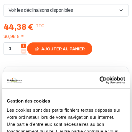
TTC
44,38 €
HT
36,98 €
AJOUTER AU PANIER
Retours et échanges jusqu'à 90 jours
En savoir plus
Gestion des cookies
Les cookies sont des petits fichiers textes déposés sur
DESCRIPTIF
votre ordinateur lors de votre navigation sur internet.
Une partie d'entre eux sont nécessaires au bon
DÉTAILS TECHNIQUES
fonctionnement du site. L'autre partie contribue a vous