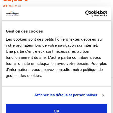
HT
68,34 €
AJOUTER AU PANIER
Gestion des cookies
Les cookies sont des petits fichiers textes déposés sur
Retours et échanges jusqu'à 90 jours
En savoir plus
votre ordinateur lors de votre navigation sur internet.
Une partie d'entre eux sont nécessaires au bon
fonctionnement du site. L'autre partie contribue a vous
fournir un site en adéquation avec votre besoin. Pour plus
d'informations vous pouvez consulter notre politique de
DESCRIPTIF
gestion des cookies.
DÉTAILS TECHNIQUES
Afficher les détails et personnaliser
Usage
Vide
Marque
Sélection P Pro
OK