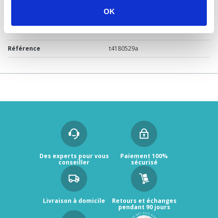
OK
Marque
Tiemme
Garantie
2 ans
Référence
t4180529a
Des experts pour vous
Paiement 100%
conseiller
sécurisé
Livraison à domicile
Retours et échanges
pendant 90 jours