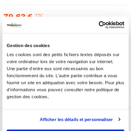
TTC
79,63 €
HT
66,36 €
AJOUTER AU PANIER
Gestion des cookies
Les cookies sont des petits fichiers textes déposés sur
votre ordinateur lors de votre navigation sur internet.
Retours et échanges jusqu'à 90 jours
Une partie d'entre eux sont nécessaires au bon
En savoir plus
fonctionnement du site. L'autre partie contribue a vous
fournir un site en adéquation avec votre besoin. Pour plus
d'informations vous pouvez consulter notre politique de
gestion des cookies.
DESCRIPTIF
DÉTAILS TECHNIQUES
Afficher les détails et personnaliser
Usage
Vide