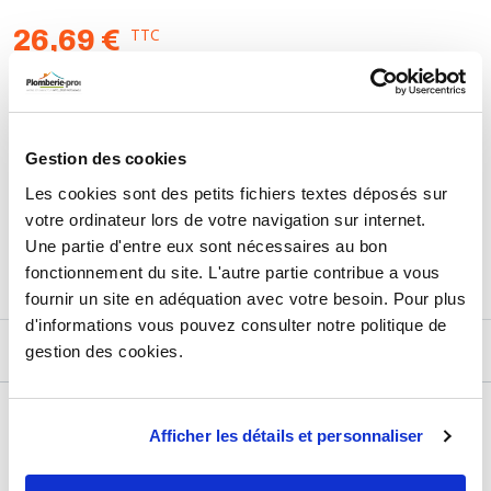
TTC
26,69 €
HT
22,24 €
AJOUTER AU PANIER
Gestion des cookies
Les cookies sont des petits fichiers textes déposés sur
Retours et échanges jusqu'à 90 jours
votre ordinateur lors de votre navigation sur internet.
En savoir plus
Une partie d'entre eux sont nécessaires au bon
fonctionnement du site. L'autre partie contribue a vous
fournir un site en adéquation avec votre besoin. Pour plus
d'informations vous pouvez consulter notre politique de
gestion des cookies.
DESCRIPTIF
DÉTAILS TECHNIQUES
Afficher les détails et personnaliser
Usage
Vide