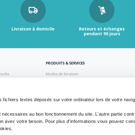
Livraison à domicile
Retours et échanges
pendant 90 jours
PRODUITS & SERVICES
ouche
Modes de livraison
Retour et échange
s laiton de plomberie
Moyens de paiement
s PVC
FAQ
Cuivre
 fichiers textes déposés sur votre ordinateur lors de votre navig
 PE Polyéthylène
t nécessaires au bon fonctionnement du site. L'autre partie cont
ion avec votre besoin. Pour plus d'informations vous pouvez cons
ookies.