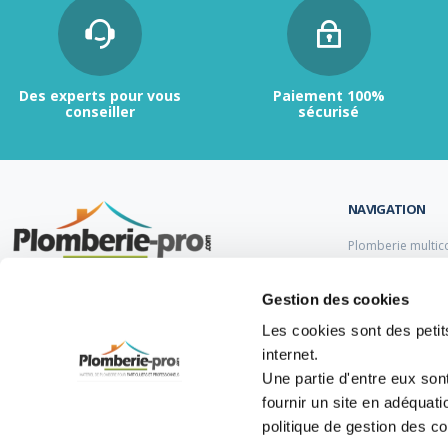
Des experts pour vous
Paiement 100%
conseiller
sécurisé
NAVIGATION
Plomberie multic
Plomberie PER
Tubes et raccord
Contactez-nous :
du lundi au vendredi de
Gestion des cookies
Tubes et raccord
9h00 à 12h et de 13h30 à 17h.
Tube et Raccord 
Les cookies sont des petits
Tubes et raccords
internet.
05 47 14 00 77
Une partie d'entre eux son
info@plomberie-pro.com
fournir un site en adéquat
politique de gestion des c