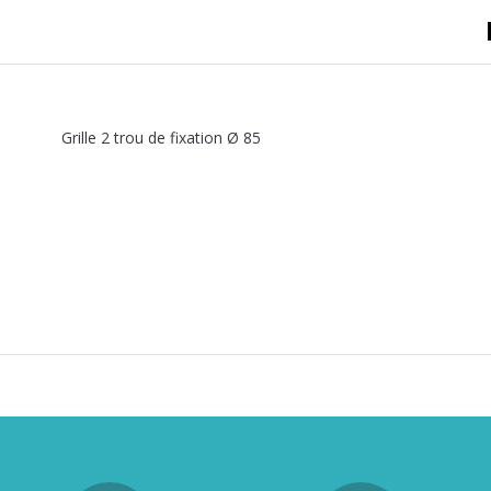
A sertir gaz
Ecrou 6 pans
Grille 2 trou de fixation Ø 85