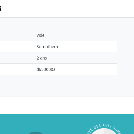
S
Vide
Somatherm
2 ans
d653000a