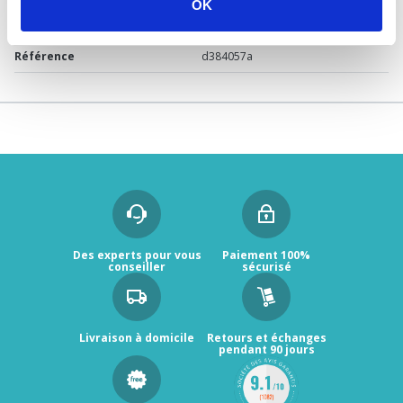
OK
Garantie
2 ans
Référence
d384057a
Des experts pour vous
Paiement 100%
conseiller
sécurisé
Livraison à domicile
Retours et échanges
pendant 90 jours