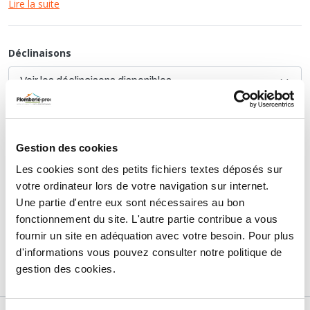
facile à nettoyer. Bonde de vidage inox manuelle Ø 90 mm.
Lire la suite
Garantie 15 ans.
Déclinaisons
TTC
297,82 €
HT
248,18 €
Gestion des cookies
Les cookies sont des petits fichiers textes déposés sur
AJOUTER AU PANIER
votre ordinateur lors de votre navigation sur internet.
Une partie d'entre eux sont nécessaires au bon
fonctionnement du site. L'autre partie contribue a vous
Retours et échanges jusqu'à 90 jours
fournir un site en adéquation avec votre besoin. Pour plus
En savoir plus
d'informations vous pouvez consulter notre politique de
gestion des cookies.