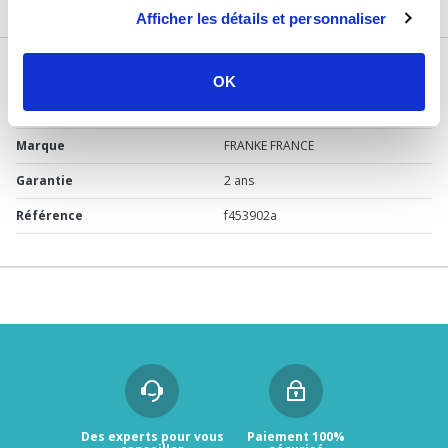
DESCRIPTIF
Afficher les détails et personnaliser
DÉTAILS TECHNIQUES
OK
Usage
Vide
Marque
FRANKE FRANCE
Garantie
2 ans
Référence
f453902a
Des experts pour vous
Paiement 100%