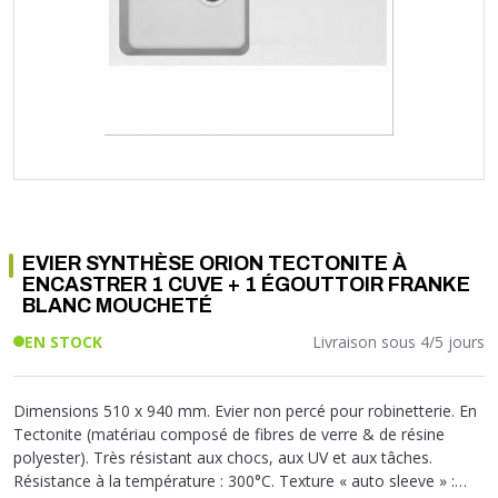
Soupape différentielle
PLOMBERIE PER
RACCORD PE (POLYÉTHYLÈNE)
SOLAIRE
EQUIPEMENT INDUSTRIEL
TRAPPE CHATIÈRE ET HUBLOT
Température
VOTRE SOLUTION CHAUFFAGE
RACCORD GALVA
PAC
COMMUNICATION
Vase d'expansion
Vanne de Température
RACCORD INOX
CHAUDIÈRE
COLLIER ET FIXATION
Vanne de zone
Vanne équilibrage
TUBE LAITON ET ECROU
TUBAGE CHEMINÉE CHAUDIÈRE POÊLE
CONNEXION
Vanne mélangeuse
TUYAU SOUPLE
CÂBLE
KIT FIXATION MURAL
GAINE
COLLECTEUR NOURRICE
ECLAIRAGE
VANNE D'ARRET
ECLAIRAGE PORTATIF
EVIER SYNTHÈSE ORION TECTONITE À
ROBINET
LAMPE ET TORCHE
ENCASTRER 1 CUVE + 1 ÉGOUTTOIR FRANKE
FLEXIBLE
PILES ET ACCUMULATEURS
BLANC MOUCHETÉ
ETANCHÉITÉ RACCORDEMENT
BLOC DE SÉCURITÉ
EN STOCK
Livraison sous 4/5 jours
FIXATION ET SUPPORT
SYSTÈMES DE SÉCURITÉ
RÉDUCTEUR DE PRESSION
VMC ET VENTILATION
Dimensions 510 x 940 mm. Evier non percé pour robinetterie. En
COMPTEUR ET ACCESSOIRE
Tectonite (matériau composé de fibres de verre & de résine
FILTRATION
polyester). Très résistant aux chocs, aux UV et aux tâches.
Résistance à la température : 300°C. Texture « auto sleeve » :