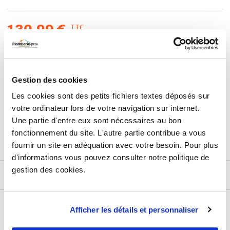
- 2 embases prémontées vis Euro
- 2 dispositifs de suspension réglable
- 2 crémaillères de suspension
TTC
130,99 €
- 1 sachet de quincaillerie pour le montage et une notice
HT
109,16 €
Livré sans porte
Meuble seul
Largeur (mm) 600
AJOUTER AU PANIER
Hauteur (mm) 700
Gestion des cookies
Profondeur (mm) 330
Les cookies sont des petits fichiers textes déposés sur
votre ordinateur lors de votre navigation sur internet.
Retours et échanges jusqu'à 90 jours
Une partie d'entre eux sont nécessaires au bon
En savoir plus
fonctionnement du site. L'autre partie contribue a vous
fournir un site en adéquation avec votre besoin. Pour plus
d'informations vous pouvez consulter notre politique de
gestion des cookies.
DESCRIPTIF
DÉTAILS TECHNIQUES
Afficher les détails et personnaliser
Usage
Vide