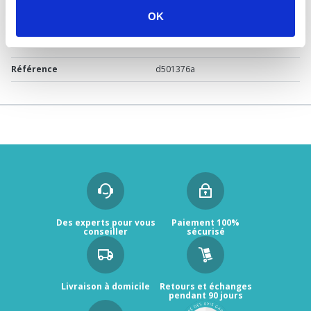
OK
Marque
Sélection P Pro
Garantie
2 ans
Référence
d501376a
Des experts pour vous
Paiement 100%
conseiller
sécurisé
Livraison à domicile
Retours et échanges
pendant 90 jours