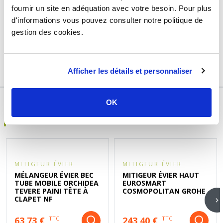
fournir un site en adéquation avec votre besoin. Pour plus
Usage
Vide
d'informations vous pouvez consulter notre politique de
Marque
Delabie
gestion des cookies.
Garantie
2 ans
Référence
d382805a
Afficher les détails et personnaliser
OK
DÉCOUVREZ ÉGALEMENT
MITIGEUR ÉVIER
MITIGEUR ÉVIER
MÉLANGEUR ÉVIER BEC
MITIGEUR ÉVIER HAUT
TUBE MOBILE ORCHIDEA
EUROSMART
TEVERE PAINI TÊTE À
COSMOPOLITAN GROHE
CLAPET NF
63,73 €
243,40 €
TTC
TTC