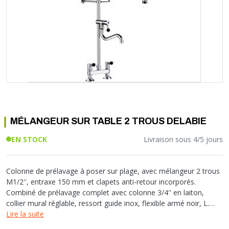
Soupape différentielle
PLOMBERIE PER
RACCORD PE (POLYÉTHYLÈNE)
SOLAIRE
EQUIPEMENT INDUSTRIEL
TRAPPE CHATIÈRE ET HUBLOT
Température
VOTRE SOLUTION CHAUFFAGE
RACCORD GALVA
PAC
COMMUNICATION
Vase d'expansion
Vanne de Température
RACCORD INOX
CHAUDIÈRE
COLLIER ET FIXATION
Vanne de zone
Vanne équilibrage
TUBE LAITON ET ECROU
TUBAGE CHEMINÉE CHAUDIÈRE POÊLE
CONNEXION
Vanne mélangeuse
TUYAU SOUPLE
CÂBLE
KIT FIXATION MURAL
GAINE
COLLECTEUR NOURRICE
ECLAIRAGE
VANNE D'ARRET
ECLAIRAGE PORTATIF
MÉLANGEUR SUR TABLE 2 TROUS DELABIE
ROBINET
LAMPE ET TORCHE
FLEXIBLE
PILES ET ACCUMULATEURS
EN STOCK
Livraison sous 4/5 jours
ETANCHÉITÉ RACCORDEMENT
BLOC DE SÉCURITÉ
FIXATION ET SUPPORT
SYSTÈMES DE SÉCURITÉ
Colonne de prélavage à poser sur plage, avec mélangeur 2 trous
RÉDUCTEUR DE PRESSION
VMC ET VENTILATION
M1/2'', entraxe 150 mm et clapets anti-retour incorporés.
Combiné de prélavage complet avec colonne 3/4'' en laiton,
COMPTEUR ET ACCESSOIRE
collier mural réglable, ressort guide inox, flexible armé noir, L.
FILTRATION
0,95 m et douchette jet de pluie anthracite. Débit important
Lire la suite
permettant le remplissage rapide des grandes plonges ou