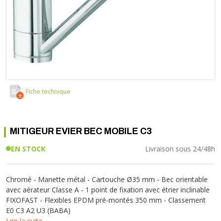
Soupape différentielle
PLOMBERIE PER
RACCORD PE (POLYÉTHYLÈNE)
SOLAIRE
EQUIPEMENT INDUSTRIEL
TRAPPE CHATIÈRE ET HUBLOT
Température
VOTRE SOLUTION CHAUFFAGE
RACCORD GALVA
PAC
COMMUNICATION
Vase d'expansion
Vanne de Température
RACCORD INOX
CHAUDIÈRE
COLLIER ET FIXATION
Vanne de zone
Vanne équilibrage
TUBE LAITON ET ECROU
TUBAGE CHEMINÉE CHAUDIÈRE POÊLE
CONNEXION
Vanne mélangeuse
TUYAU SOUPLE
CÂBLE
KIT FIXATION MURAL
GAINE
COLLECTEUR NOURRICE
ECLAIRAGE
Fiche technique
VANNE D'ARRET
ECLAIRAGE PORTATIF
ROBINET
LAMPE ET TORCHE
MITIGEUR EVIER BEC MOBILE C3
FLEXIBLE
PILES ET ACCUMULATEURS
ETANCHÉITÉ RACCORDEMENT
BLOC DE SÉCURITÉ
EN STOCK
Livraison sous 24/48h
FIXATION ET SUPPORT
SYSTÈMES DE SÉCURITÉ
RÉDUCTEUR DE PRESSION
VMC ET VENTILATION
Chromé - Manette métal - Cartouche Ø35 mm - Bec orientable
COMPTEUR ET ACCESSOIRE
avec aérateur Classe A - 1 point de fixation avec étrier inclinable
FIXOFAST - Flexibles EPDM pré-montés 350 mm - Classement
FILTRATION
E0 C3 A2 U3 (BABA)
Lire la suite