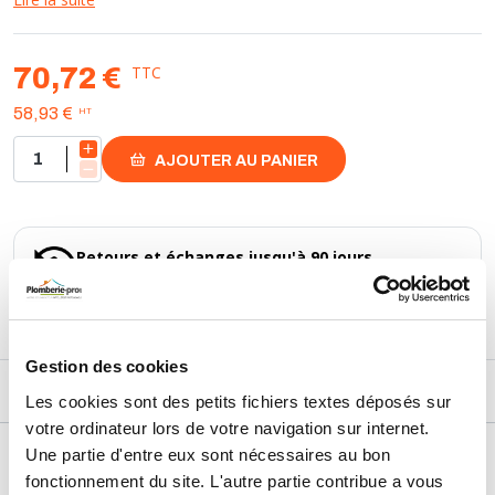
TTC
70,72 €
HT
58,93 €
AJOUTER AU PANIER
Retours et échanges jusqu'à 90 jours
En savoir plus
Gestion des cookies
DESCRIPTIF
Les cookies sont des petits fichiers textes déposés sur
votre ordinateur lors de votre navigation sur internet.
Une partie d'entre eux sont nécessaires au bon
DÉTAILS TECHNIQUES
fonctionnement du site. L'autre partie contribue a vous