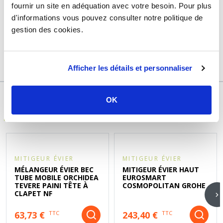
Usage
Vide
fournir un site en adéquation avec votre besoin. Pour plus
d'informations vous pouvez consulter notre politique de
Marque
Rolf by Ayor
gestion des cookies.
Garantie
2 ans
Référence
ppros149
Afficher les détails et personnaliser
OK
DÉCOUVREZ ÉGALEMENT
MITIGEUR ÉVIER
MITIGEUR ÉVIER
MÉLANGEUR ÉVIER BEC
MITIGEUR ÉVIER HAUT
TUBE MOBILE ORCHIDEA
EUROSMART
TEVERE PAINI TÊTE À
COSMOPOLITAN GROHE
CLAPET NF
63,73 €
243,40 €
TTC
TTC