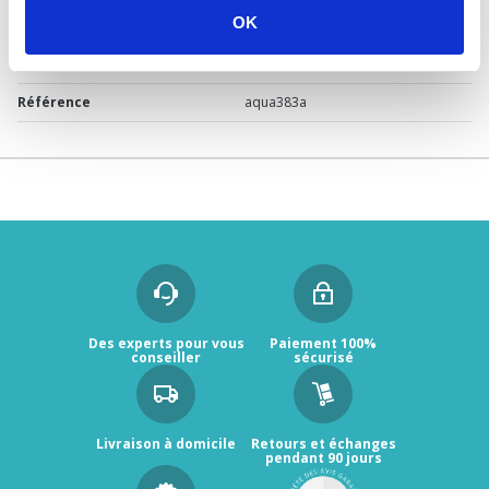
OK
Marque
Ondée Zen
Garantie
2 ans
Référence
aqua383a
Des experts pour vous
Paiement 100%
conseiller
sécurisé
Livraison à domicile
Retours et échanges
pendant 90 jours