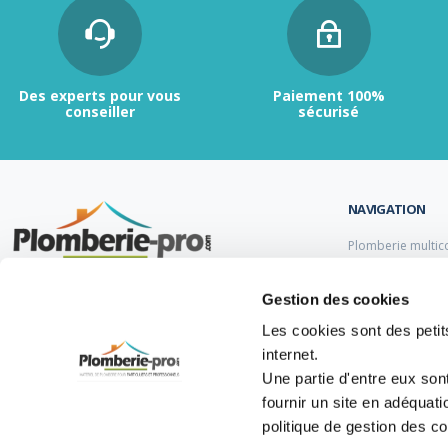
Des experts pour vous
Paiement 100%
conseiller
sécurisé
NAVIGATION
Plomberie multic
Plomberie PER
Tubes et raccord
Contactez-nous :
du lundi au vendredi de
Gestion des cookies
Tubes et raccord
9h00 à 12h et de 13h30 à 17h.
Tube et Raccord 
Les cookies sont des petits
Tubes et raccords
internet.
05 47 14 00 77
Une partie d'entre eux son
info@plomberie-pro.com
fournir un site en adéquat
politique de gestion des c