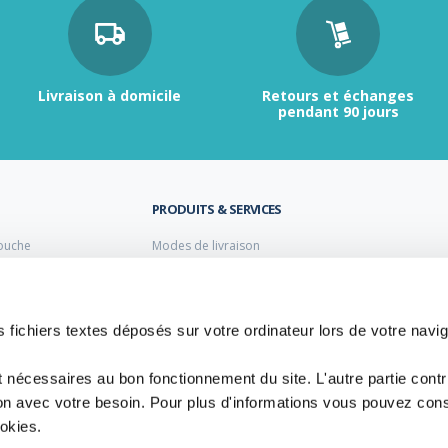
Livraison à domicile
Retours et échanges
pendant 90 jours
PRODUITS & SERVICES
ouche
Modes de livraison
Retour et échange
s laiton de plomberie
Moyens de paiement
s PVC
FAQ
Cuivre
 fichiers textes déposés sur votre ordinateur lors de votre navig
 PE Polyéthylène
t nécessaires au bon fonctionnement du site. L'autre partie cont
ion avec votre besoin. Pour plus d'informations vous pouvez cons
ookies.