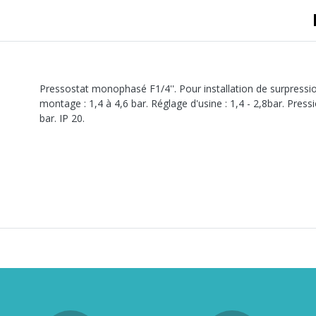
A sertir gaz
Ecrou 6 pans
Pressostat monophasé F1/4''. Pour installation de surpressi
montage : 1,4 à 4,6 bar. Réglage d'usine : 1,4 - 2,8bar. Press
bar. IP 20.