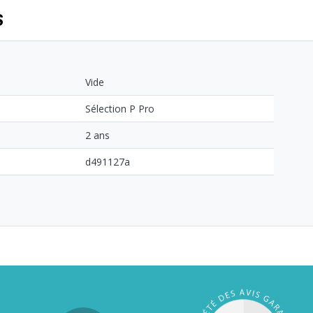
S
Vide
Sélection P Pro
2 ans
d491127a