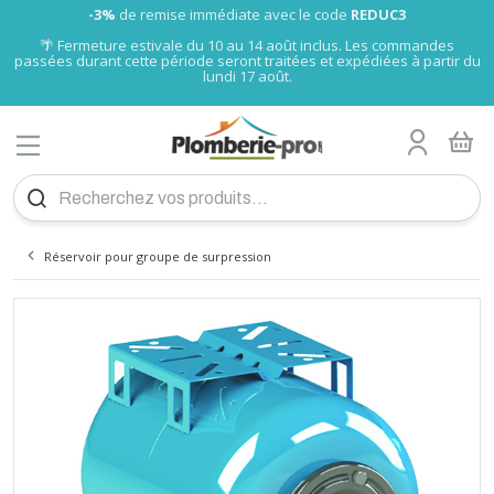
-3%
de remise immédiate avec le code
REDUC3
MENU
🌴 Fermeture estivale du 10 au 14 août inclus.
Les commandes
passées durant cette période seront traitées et expédiées à partir du
lundi 17 août.
Tube nu
Glissement PRO
Tube Somatherm
A sertir Somatherm (TH, U)
Gamme Universels
Tube cuivre nu
A compression olive
A visser
Raccord fonte
A souder
Tube PVC
Girpi
Alimentaire
Laiton
Raccord Galva
A visser
Tube laiton, écrou
Tuyau Souple
Bain-douche
Collecteur Sanitaire chauffage
Poignée rouge
Wc
Flexible sanitaire
Joints fibre
Fixation tube
Réducteurs de pression
Compteur d'eau
Filtre et anti-calcaire
Chauffe eau électrique
Groupe de sécurité
Vase d'expansion sanitaire
Fixation cumulus
Accessoire montage
Radiateur Acier pro
Kit Thermostatiques
P-pro
Collecteur radiateur
radiateur sèche serviette
Chauffage d'appoint
Thermostat
Ballon chauffage
Echangeur à plaques
Séparateur hydraulique
Bouteille de mélange
Thermador
Accessoire flexible inox
Accessoires PAC
Chaudière électrique
Accessoire Tubage inox flexible
Plan de Calepinage
Dalle plancher chauffant
Régulation plancher chauffant
Meuble à suspendre
Meuble
Robinet de lavabo et vasque
Evier inox
Cabine de douche
Baignoire à poser
Pack WC au sol
WC compacts
Accessoires
Mitigeur thermostatique
Cabine et paroi de douche
Grille de ventilation
Groupe
Thermocouple
Coupe-circuit
Interrupteur différentiel
Disjoncteur différentiel
Modulaire
Fusibles
Coffret éléctrique
Peigne
Plexo
Boites d'encastrement
Céliane
Détecteur de mouvement
Fiche, prise
Fiche et prise
Fiche et prise
Réseau multimédia
Collier Colring
Bornes de connexion
Fil
Pour câble
Ampoule LED
Projecteurs mobiles
Lampe
Piles
Eclairage de sécurité
Détecteur de fumée
VMC
Vis placo
Cheville plastique
Pointe inox
Scellement Chimique
Silicone
Mousse polyuréthane
Mastic colle
Colle PVC
Lubrifiant et dégrippant
Patte et équerre
Etanchéité et isolation
Rivet-inserts
Hygiène
Trappe
Coupe et ébavurage des tubes
Électricité
Chalumeau
Caisse à outil et servante d'atelier
Clé pour bricolage
Foret béton
Tuyau et raccords Sélection Plomberie-pro
Echangeur piscine
Robinet pour Cuve
Produit personnalisé
PLOMBERIE
TUBE PER
CHAUFFE EAU
CHAUFFERIE
DEVIS PLANCHER CHAUFFANT
MEUBLE SALLE DE BAIN
INSTALLATION GAZ
COUPE-CIRCUIT
VISSERIE
OUTILS PLOMBERIE
ARROSAGE
Tube gainé
Raccord PER à sertir PRO
Tube RBM
A sertir Tiemme (TH)
Raccords passerelle
Tube cuivre gainé isolé
A encliqueter
A visser chromé
A sertir
Tube PVC Pression
Nicoll
Laiton Sumo
Réparation Gebo
A Sertir
Raccord pour Tuyau souple
Lavabo et sous-évier
Collecteur sanitaire nu
Vannes à sphère presse étoupe
Robinet machine à laver
Flexible machine à laver
Résine, teflon et filasse
Support
Manomètre plomberie
Clapet anti-pollution
Cartouches filtrantes
Ariston éco
Raccord diélectrique
Vannes d'équilibrage
Anti-belier
Radiateur Acier Haute performance
Kit Manuels
RBM
sèche-serviette électrique
Radiateur électrique
Thermostat sans fil
Ballon sanitaire
Raccord pour échangeur
Résistance
Accessoires solaire
Chaudière gaz
Tubage inox flexible
Collecteur
Meuble à poser
Vasque
Robinet de baignoire
Evier synthèse
Paroi de douche
Pare Baignoire
Cuvette suspendu
Broyeur WC
Economiseur d'eau
Robinetterie
Barre de douche
Aérateur - extracteur d'air
Réservoir
Flexible butane - propane
Disjoncteur
Cordon
Niloé
Fiche et prise CEE
Bloc multiprises
Coffret
Collier Colson
Barrette de connexion
Câble
Grillage avertisseur
Projecteur
Baladeuses
Torche
Accumulateurs
Accessoires
Détecteur de fuite
Accessoires VMC
Vis bois
Cheville à frapper
Pointe spéciale
Joint de mousse
Mastic à fer
Colle cyano
Colmateur
Connecteur de charpente
Hygiène des mains
Chatière
Pince à sertir
Travaux de second oeuvre
Fer à souder
Rangement et équipement
Pince et tenaille
Foret tous matériaux et fraise
Tuyau et raccord d'arrosage
Absorbeur Solaire
Filtre eau de pluie
Tube Bao
Compression
Tube Tiemme
A sertir Comap (TH)
A souder
Union
Nicoll Blanc
Laiton HUOT
Machine à laver
NF verte
Robinet d'arrêt
Soudure flux
Colliers de serrage
Clapet anti-retour
Adoucisseur
Ariston expert-confort
Réducteur de pression
Bois pellet
Radiateur Acier DéLonghi
Kit de raccordement
Danfoss
Ballon sanitaire-chauffage
Circulateur
Accessoires chaudière gaz
Tubage inox rigide
Collecteur Laiton Brut
Lavabo
Robinet de Douche
Bac buanderie
Receveur douche
Mitigeur
Bati support WC
Pompe de relevage
Fixation sanitaire
Robinet tempo lavabo
Siège bain et douche
Accessoires extracteur d'air
Accessoires
Flexible gaz naturel
Borne de raccordement
Mosaic
Prolongateur
Collier Clipeo
Cosse
Chemin de câbles
Spot encastrable
Lampe frontale
Chargeur
Coffret de sécurité
Accessoires VMC Conduit plat
Vis penture
Cheville polystyrène
Pointe cloueur à gaz
Mastic verre
Colle vinylique
Graisse
Pied de poteau
Sèche-cheveux
Hublot
Pince à glissement
Ramonage
Accessoires soudure
Équipement de protection individuelle
Tournevis
Mèche à bois
Support pour Tuyau d'arrosage
Pompe de piscine
RACCORD PER
CHAUFFE EAU
SÉCURITÉ CHAUFFE-EAU
RADIATEUR
PLANCHER CHAUFFANT HYDRAULIQUE
LAVABO
INTERRUPTEUR DIF
CHEVILLE
AUTRES OUTILS SPÉCIALISÉS
PISCINE
Tube Turatec
A compression
Union
A souder
Pression
Plast
WC
Réhausse
Robinet extérieur
Accessoires
Chauffe eau électrique instantané
Mélangeur thermostatique
Bouteille d'injection
Radiateur acier vertical pro
Comap
Accessoire
Contrôle de pression
Tubage inox simple paroi JEREMIAS
Accessoires Collecteurs
Lave-mains
Robinet de douche thermostatique
Mitigeur évier
Douche Italienne
Mitigeur NF
Abattant
Vidage flexible
Robinet tempo douche
Accessoires douche
Détendeur butane
Divers
Plexo
Enrouleur compact
Collier Clipsotube
Isolant
Applique
Alarme incendie
Extracteur d'air VMC
Tirefond
Cheville placo
Pointe cloueur pneumatique et électrique
Mastic polyester
Colle néoprène
Anti-rouille et entretien métaux
Cintreuse
Manutention et transport
Marteau et maillet
Embout pour visseuse
Accessoires pour Tuyau d'arrosage
Pompe à chaleur
TUBE MULTICOUCHE
VASE D'EXPANSION CHAUFFE EAU
CHAUFFAGE
KIT POUR RADIATEUR
RÉGULATION ÉLECTRONIQUE
ROBINETTERIE DE SALLE DE BAIN
DISJONCTEUR DIF
POINTES ET CLOUS
SOUDURE
RÉCUPÉRATION EAU DE PLUIE
Tube Comap
A sertir Polymère
A sertir eau
A sertir eau
Vidage, siphon de sol
Plast Enclipsable
Vanne 3 voies
Compteur d'eau
Electrique Atlantic
Soupape de Sureté
Câble chauffant
Fixation pour radiateur
Giacomini
Flexible inox
Tubage inox double paroi JEREMIAS
Outillage
Mitigeur lavabo
Robinet à encastrer
Douchette évier
Panneaux de Douche
Mitigeur de Bain-Douche à encastrer
Réservoir de chasse
Vidage machine à laver
Robinet tempo chasse
Kit instal butane
En saillie
Lyre grise
Raccordement de mise à la terre
Douille
Extincteur
Vis autoperceuse
Fixation lourde
Mastic de rebouchage
Colle polyuréthane
Entretien climatisation
Emboiture, préparation tubes
Serre-joint
Scie cloche et trépan
Robinet d'arrosage
Accessoire pompe piscine
A encliqueter
A sertir gaz
A sertir
Colle PVC
Plast à Compression
Vanne à volant
Applique
Thermodynamique
Résistance chauffe-eau
Chaudière fioul
Raccord Excentrique pour radiateur
Oventrop
Installation flexible inox
Tubage émaillé noir rigide
Accessoire mur chauffant
Mitigeur lavabo à encastrer
Robinet de lave main et de bidet
Vidage évier
Vidage douche
Mitigeur rénovation
Mécanisme chasse d'eau
Raccord pour robinetterie
Robinet tempo urinoir
Détendeur propane
Liberty
Attache Multifix
Vis divers
Mastic d'étanchéité
Colle époxy
Dépoussiérant et nettoyant
Déboucheur de canalisation
Lime, râpe, rabot et ciseaux à bois
Disque pour meuleuse
Arrosage enterré
Filtration Piscine
RACCORD MULTICOUCHE
FIXATION ET SUPPORT
ACCESSOIRE POUR RADIATEUR
PLANCHER-CHAUFFANT
EVIER
MODULAIRE
CHIMIQUE
CHANTIER - ATELIER
DEVIS
A emboiter
Ecrou 6 pans
Raccord Bourdin
Raccord express
Vanne inox
Circulateur
Somatherm
Manomètre et Thermomètre
Tubage PP flexible et rigide
Plancher Chauffant électrique
Mitigeur lavabo NF
Pièce détachée pour robinetterie
Accessoires vidage
Mitigeur douche
Mélangeur Bain douche
Flotteur wc
Cache trou inox
Robinetterie infrarouge
Kit instal propane
Odace
Attache Fixfor
Vis menuiserie
Mastic bois
Colle polymère
Adhésif technique
Clé et pince pour plomberie
Cutter
Lame de cutter et couteau
Pompe d'arrosage jardin
Bache Piscine
Pour tuyau souple
Cuve à fioul
Divers
Mitigeur solaire
Tubage concentrique PP-Galva
Mitigeur rénovation
Meuble sous-évier
Mitigeur douche NF
Vidage baignoire
Soupape WC
Hygiène
Divers citerne propane
Vis terrasse
Insecticide
Niveau à bulle, niveau laser
Lame pour scie
Pompe vide cave
Echelle Piscine
RACCORD UNIVERSELS
COLLECTEUR RADIATEUR
SANITAIRE
DOUCHE
FUSIBLES
SILICONE
OUTILLAGE MANUEL
Désemboueur et Dégazeur
Panneau solaire thermique et accessoires
Accessoire tubage concentrique
Vidage lavabo
Mitigeur douche à encastrer
Vidage WC
Support et accessoires
Raccord gaz propane
Boulonnerie acier
Peinture
Outil de mesure et de traçage
Lame pour outil oscillant
Pompe de relevage
Accessoires d'entretien piscine
Réservoir pour groupe de surpression
Disconnecteur
Raccords Solaire
Conduits pellets émail noir
Accessoires vidage
Mitigeur rénovation
Vidage Urinoir
Hopital
Robinet et vanne gaz naturel
Boulonnerie inox
Scie et outil de coupe
Taraud et Filières
Pompe de puit
Produits d'entretien piscine
TUBE CUIVRE
SÈCHE-SERVIETTE
BAIGNOIRE
GAZ
COFFRET
MOUSSE
CONSOMMABLES
Electrovanne
Remplissage
Conduits pellets double paroi Inox
Mélangeur douche
Pièces détachées WC
Filtre à gaz naturel
Outil pour fixer et coller
Feuille abrasive et papier de verre
Pompe de forage
Etanchéité
RACCORD CUIVRE
CHAUFFAGE ÉLECTRIQUE
WC
ELECTRICITÉ
RACCORDEMENT
MASTIC
Filtre à tamis
Robinet à bille
Conduits pellets double paroi Inox Acier Bioten
Colonne de douche
Tampon gaz naturel
Brosse métallique
Surpresseur
Douche Piscine
Flexible chauffage
Séparateur d'air et purgeur
Douchette
Régulateur gaz naturel
Outil à frapper
Accessoires d'arrosage
RACCORD LAITON
THERMOSTAT
BROYEUR
BOITES DÉRIVATION
QUINCAILLERIE
COLLE
Fluide caloporteur
Station solaire
Tête de douche
Coffret gaz naturel
Groupe de raccordement
Vanne de commutation solaire
Flexible
Raccord gaz naturel
RACCORD FONTE
BALLON TAMPON
ACCESSOIRES SANITAIRE
BOITE D'ENCASTREMENT
DROGUERIE
OUTILLAGE
Isolant pour tube
Vanne de réglage solaire
Ensemble douche
Joint gaz naturel
Manomètre
Vanne de zone solaire
Accessoire douche
Crosse gaz naturel
RACCORD ACIER
ECHANGEUR THERMIQUE
COLLECTIVITÉ
PRISE, INTERRUPTEUR LEGRAND
POSE MENUISERIE ET CHARPENTE
EXTÉRIEUR
Pompe à condensats
Vanne mélangeuse solaire
Protection pour tuyau gaz
TUBE PVC
SÉPARATEUR HYDRAULIQUE
ACCESSIBILITÉ
DÉTECTEUR DE MOUVEMENT
MUR ET TOITURE
Produit entretien
Vase d'expansion solaire
Raccord et tuyau PE gaz
Purgeur d'air
Electrovanne gaz
RACCORD PVC
BOUTEILLE DE MÉLANGE
VENTILATION
FICHE ET PRISE
RIVET
Régulation température
Sécurité gaz
NOS PROMOTIONS
Répartiteur de chaudière
SE CONNECTER
TUBE PE (POLYÉTHYLÈNE)
RÉCHAUFFEUR DE BOUCLE
SURPRESSEUR
MULTIPRISE ET ENROULEUR
HYGIÈNE
Soupape de sécurité
PLOMBERIE MULTICOUCHE