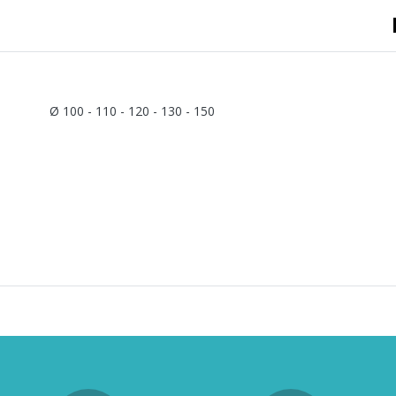
A sertir gaz
Ecrou 6 pans
Ø 100 - 110 - 120 - 130 - 150