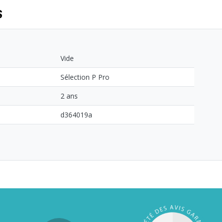
S
Vide
Sélection P Pro
2 ans
d364019a