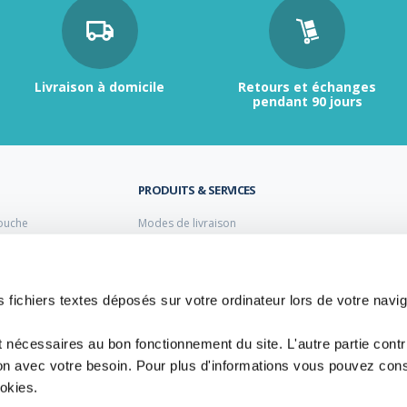
Livraison à domicile
Retours et échanges
pendant 90 jours
PRODUITS & SERVICES
ouche
Modes de livraison
Retour et échange
s laiton de plomberie
Moyens de paiement
s PVC
FAQ
Cuivre
 fichiers textes déposés sur votre ordinateur lors de votre navig
 PE Polyéthylène
t nécessaires au bon fonctionnement du site. L'autre partie cont
ion avec votre besoin. Pour plus d'informations vous pouvez cons
ookies.