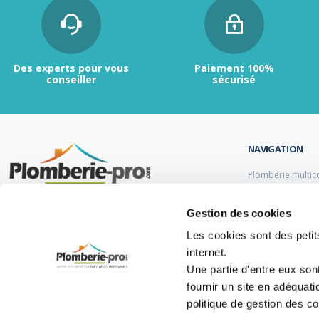
Des experts pour vous
Paiement 100%
conseiller
sécurisé
NAVIGATION
Plomberie multic
Plomberie PER
Tubes et raccord
Contactez-nous :
du lundi au vendredi de
Gestion des cookies
Tubes et raccord
9h00 à 12h et de 13h30 à 17h.
Tube et Raccord 
Les cookies sont des petits
Tubes et raccords
internet.
05 47 14 00 77
Une partie d'entre eux son
info@plomberie-pro.com
fournir un site en adéquat
politique de gestion des c