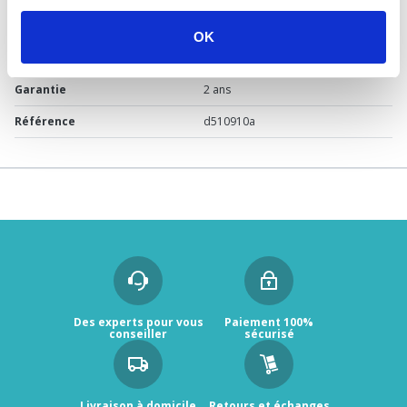
Usage
Vide
OK
Marque
NICOLL
Garantie
2 ans
Référence
d510910a
Des experts pour vous
Paiement 100%
conseiller
sécurisé
Livraison à domicile
Retours et échanges