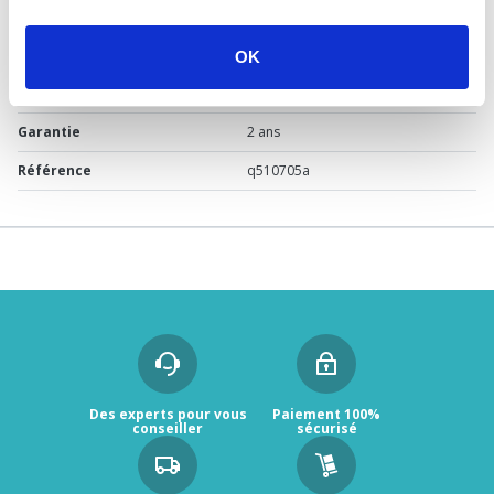
DÉTAILS TECHNIQUES
Usage
Vide
OK
Marque
Sélection P Pro
Garantie
2 ans
Référence
q510705a
Des experts pour vous
Paiement 100%
conseiller
sécurisé