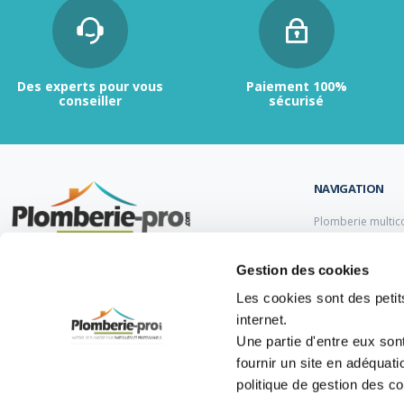
Des experts pour vous
Paiement 100%
conseiller
sécurisé
NAVIGATION
Plomberie multic
Plomberie PER
Tubes et raccord
Contactez-nous :
du lundi au vendredi de
Gestion des cookies
Tubes et raccord
9h00 à 12h et de 13h30 à 17h.
Tube et Raccord 
Les cookies sont des petits
Tubes et raccords
internet.
05 47 14 00 77
Une partie d'entre eux son
info@plomberie-pro.com
fournir un site en adéquat
politique de gestion des c