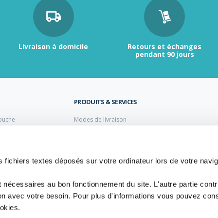
Livraison à domicile
Retours et échanges
pendant 90 jours
PRODUITS & SERVICES
ouche
Modes de livraison
Retour et échange
s laiton de plomberie
Moyens de paiement
s PVC
FAQ
Cuivre
 fichiers textes déposés sur votre ordinateur lors de votre navig
 PE Polyéthylène
t nécessaires au bon fonctionnement du site. L'autre partie cont
ion avec votre besoin. Pour plus d'informations vous pouvez cons
ookies.