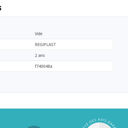
S
Vide
REGIPLAST
2 ans
f740048a