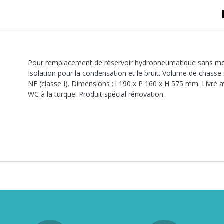
A sertir gaz
Ecrou 6 pans
Pour remplacement de réservoir hydropneumatique sans modifi
Isolation pour la condensation et le bruit. Volume de chasse :
NF (classe I). Dimensions : l 190 x P 160 x H 575 mm. Livré 
WC à la turque. Produit spécial rénovation.