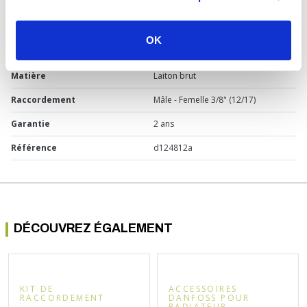
Type de produit
Robinet de vidange
Usage
Chauffage
OK
Marque
Somatherm
Matière
Laiton brut
Raccordement
Mâle - Femelle 3/8" (12/17)
Garantie
2 ans
Référence
d124812a
DÉCOUVREZ ÉGALEMENT
KIT DE
ACCESSOIRES
RACCORDEMENT
DANFOSS POUR
RADIATEUR