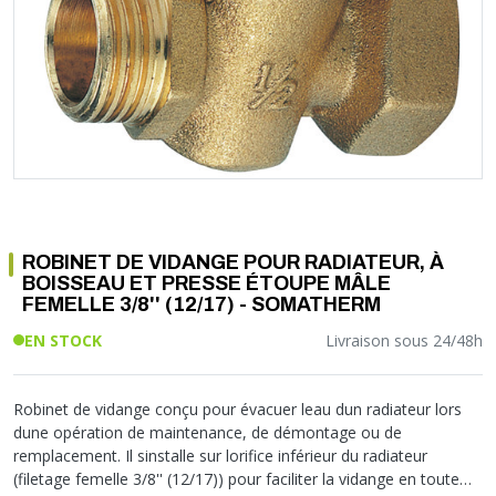
Soupape différentielle
PLOMBERIE PER
RACCORD PE (POLYÉTHYLÈNE)
SOLAIRE
EQUIPEMENT INDUSTRIEL
TRAPPE CHATIÈRE ET HUBLOT
Température
VOTRE SOLUTION CHAUFFAGE
RACCORD GALVA
PAC
COMMUNICATION
Vase d'expansion
Vanne de Température
RACCORD INOX
CHAUDIÈRE
COLLIER ET FIXATION
Vanne de zone
Vanne équilibrage
TUBE LAITON ET ECROU
TUBAGE CHEMINÉE CHAUDIÈRE POÊLE
CONNEXION
Vanne mélangeuse
TUYAU SOUPLE
CÂBLE
KIT FIXATION MURAL
GAINE
COLLECTEUR NOURRICE
ECLAIRAGE
VANNE D'ARRET
ECLAIRAGE PORTATIF
ROBINET DE VIDANGE POUR RADIATEUR, À
ROBINET
LAMPE ET TORCHE
BOISSEAU ET PRESSE ÉTOUPE MÂLE
FLEXIBLE
PILES ET ACCUMULATEURS
FEMELLE 3/8'' (12/17) - SOMATHERM
ETANCHÉITÉ RACCORDEMENT
BLOC DE SÉCURITÉ
EN STOCK
Livraison sous 24/48h
FIXATION ET SUPPORT
SYSTÈMES DE SÉCURITÉ
RÉDUCTEUR DE PRESSION
VMC ET VENTILATION
Robinet de vidange conçu pour évacuer leau dun radiateur lors
COMPTEUR ET ACCESSOIRE
dune opération de maintenance, de démontage ou de
FILTRATION
remplacement. Il sinstalle sur lorifice inférieur du radiateur
(filetage femelle 3/8'' (12/17)) pour faciliter la vidange en toute