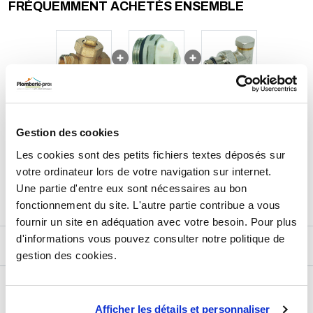
FRÉQUEMMENT ACHETÉS ENSEMBLE
Conseil pour vous aider à choisir votre accessoire de vidange
pour radiateur
:
Avant lachat, vérifiez le filetage de votre radiateur : il doit être en
partie basse et compatible avec un raccord femelle 3/8'' (12/17).
Optez pour un modèle en laiton pour garantir une résistance à la
corrosion et une durabilité optimale.
Ce robinet est idéal pour les opérations de maintenance
régulières et convient à tous types de radiateurs standards.
14,38
€
TTC
Prix total de la sélection :
Gestion des cookies
3
PRODUITS
AJOUTER
AU PANIER
Les cookies sont des petits fichiers textes déposés sur
votre ordinateur lors de votre navigation sur internet.
Une partie d'entre eux sont nécessaires au bon
fonctionnement du site. L'autre partie contribue a vous
fournir un site en adéquation avec votre besoin. Pour plus
d'informations vous pouvez consulter notre politique de
DESCRIPTIF
gestion des cookies.
DÉTAILS TECHNIQUES
Afficher les détails et personnaliser