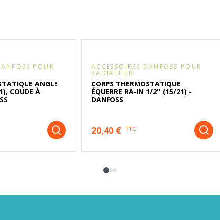
DANFOSS POUR
ACCESSOIRES DANFOSS POUR
RADIATEUR
STATIQUE ANGLE
CORPS THERMOSTATIQUE
21), COUDE À
ÉQUERRE RA-IN 1/2'' (15/21) -
OSS
DANFOSS
20,40 €
TTC