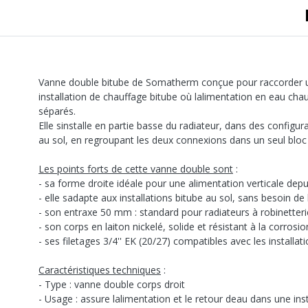
Vanne double bitube de Somatherm conçue pour raccorder u
installation de chauffage bitube où lalimentation en eau cha
séparés.
Elle sinstalle en partie basse du radiateur, dans des config
au sol, en regroupant les deux connexions dans un seul blo
Les points forts de cette vanne double sont
:
- sa forme droite idéale pour une alimentation verticale depui
- elle sadapte aux installations bitube au sol, sans besoin de
- son entraxe 50 mm : standard pour radiateurs à robinetteri
- son corps en laiton nickelé, solide et résistant à la corrosio
- ses filetages 3/4'' EK (20/27) compatibles avec les installa
Caractéristiques techniques
:
- Type : vanne double corps droit
- Usage : assure lalimentation et le retour deau dans une ins