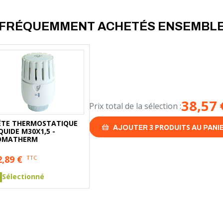
- Compatibilité : radiateurs à ro
- Montage : en partie basse du r
FRÉQUEMMENT ACHETÉS ENSEMBL
Conseil pour vous aider à choisi
Avant de choisir une vanne double,
avec alimentation et retour sépar
modèle droit est recommandé si le
Vérifiez aussi lentraxe de raccor
38,57
généralement 3/4'' EK. Pour une in
Prix total de la sélection :
résistants comme le laiton nickel
ÊTE THERMOSTATIQUE
3
PRODUITS
AJOUTER
AU PANI
QUIDE M30X1,5 -
OMATHERM
2,89
€
TTC
Sélectionné