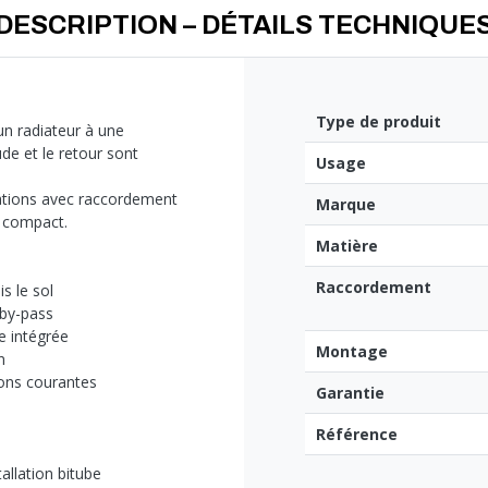
DESCRIPTION – DÉTAILS TECHNIQUE
Type de produit
n radiateur à une
ude et le retour sont
Usage
urations avec raccordement
Marque
c compact.
Matière
Raccordement
s le sol
 by-pass
e intégrée
Montage
n
tions courantes
Garantie
Référence
tallation bitube