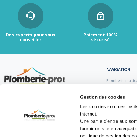
Des experts pour vous
Paiement 100%
conseiller
sécurisé
NAVIGATION
Plomberie multic
Plomberie PER
Tubes et raccord
Contactez-nous :
du lundi au vendredi de
Gestion des cookies
Tubes et raccord
9h00 à 12h et de 13h30 à 17h.
Tube et Raccord 
Les cookies sont des petits
Tubes et raccords
internet.
05 47 14 00 77
Une partie d'entre eux son
info@plomberie-pro.com
fournir un site en adéquat
politique de gestion des c