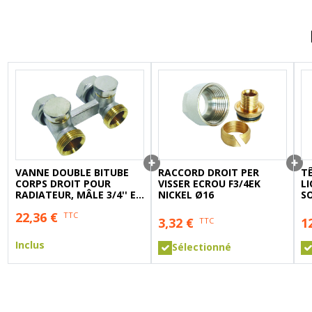
A sertir gaz
Ecrou 6 pans
VANNE DOUBLE BITUBE
RACCORD DROIT PER
T
CORPS DROIT POUR
VISSER ECROU F3/4EK
LI
RADIATEUR, MÂLE 3/4'' EK
NICKEL Ø16
S
(20/27) - SOMATHERM
22,36
€
TTC
3,32
€
1
TTC
Inclus
Sélectionné