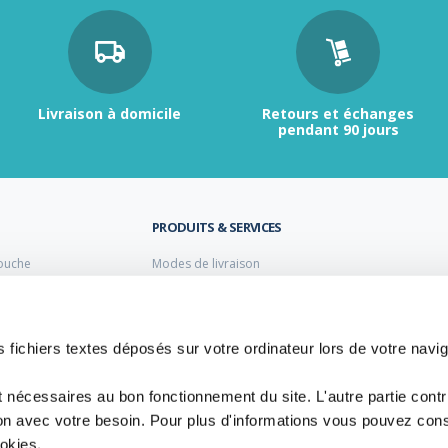
Livraison à domicile
Retours et échanges
pendant 90 jours
PRODUITS & SERVICES
ouche
Modes de livraison
Retour et échange
s laiton de plomberie
Moyens de paiement
s PVC
FAQ
Cuivre
 fichiers textes déposés sur votre ordinateur lors de votre navig
 PE Polyéthylène
t nécessaires au bon fonctionnement du site. L'autre partie cont
ion avec votre besoin. Pour plus d'informations vous pouvez cons
ookies.