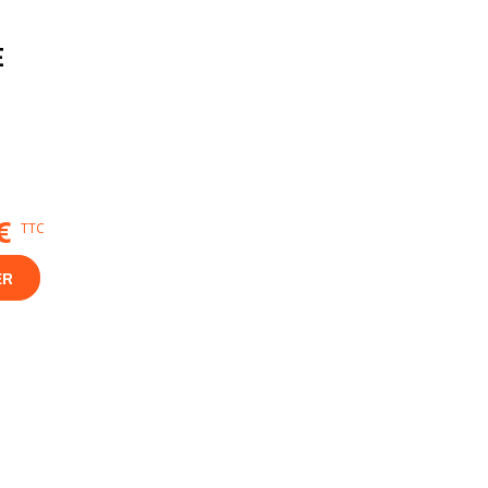
E
€
TTC
ER