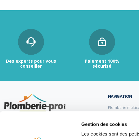
Des experts pour vous
Paiement 100%
conseiller
sécurisé
NAVIGATION
Plomberie multic
Plomberie PER
Tubes et raccord
Contactez-nous :
du lundi au vendredi de
Gestion des cookies
Tubes et raccord
9h00 à 12h et de 13h30 à 17h.
Tube et Raccord 
Les cookies sont des petits
Tubes et raccords