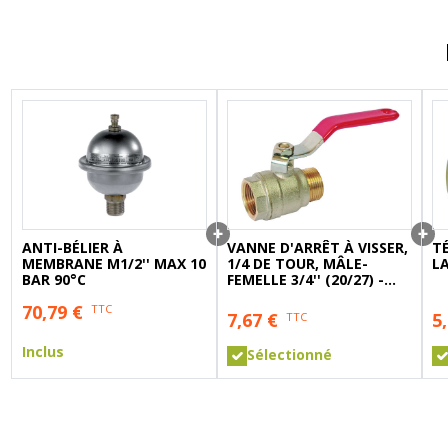
A sertir gaz
Ecrou 6 pans
ANTI-BÉLIER À
VANNE D'ARRÊT À VISSER,
T
MEMBRANE M1/2'' MAX 10
1/4 DE TOUR, MÂLE-
L
BAR 90°C
FEMELLE 3/4'' (20/27) -
SOMATHERM
70,79
€
TTC
7,67
€
5
TTC
Inclus
Sélectionné