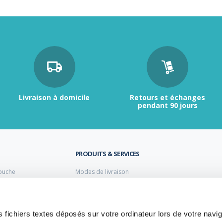
Livraison à domicile
Retours et échanges
pendant 90 jours
PRODUITS & SERVICES
ouche
Modes de livraison
Retour et échange
s laiton de plomberie
Moyens de paiement
s PVC
FAQ
Cuivre
 fichiers textes déposés sur votre ordinateur lors de votre navig
 PE Polyéthylène