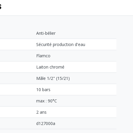
S
Anti-bélier
Sécurité production d'eau
Flamco
Laiton chromé
Mâle 1/2" (15/21)
10 bars
max : 90°C
2 ans
d127000a