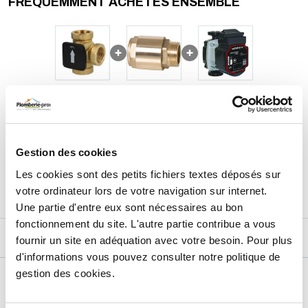
FRÉQUEMMENT ACHETÉS ENSEMBLE
311,45
€
TTC
Prix total de la sélection :
3
PRODUITS
AJOUTER
AU PANIER
Gestion des cookies
Les cookies sont des petits fichiers textes déposés sur
votre ordinateur lors de votre navigation sur internet.
Une partie d'entre eux sont nécessaires au bon
fonctionnement du site. L'autre partie contribue a vous
DESCRIPTIF
fournir un site en adéquation avec votre besoin. Pour plus
d'informations vous pouvez consulter notre politique de
gestion des cookies.
DÉTAILS TECHNIQUES
Type de produit
Régulation température