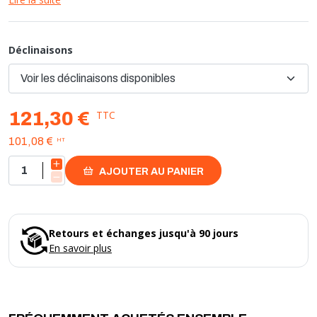
- maintient la température de retour élevée pour prévenir la
condensation et la corrosion
- assure une stratification des températures dans les systèmes
Déclinaisons
avec ballon tampon
- fonctionne sans énergie externe, simple à intégrer dans
n'importe quel système de chauffage
TTC
121,30 €
HT
101,08 €
AJOUTER AU PANIER
Retours et échanges jusqu'à 90 jours
En savoir plus