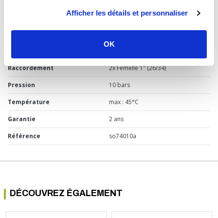
Afficher les détails et personnaliser
Usage
Chauffage
Marque
Sélection P Pro
OK
Matière
Laiton
Raccordement
2x Femelle 1" (26/34)
Pression
10 bars
Température
max : 45°C
Garantie
2 ans
Référence
so74010a
DÉCOUVREZ ÉGALEMENT