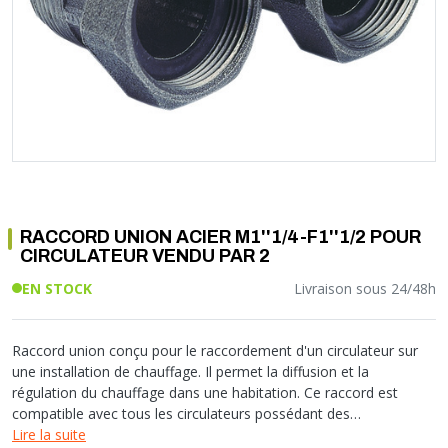
Soupape différentielle
PLOMBERIE PER
RACCORD PE (POLYÉTHYLÈNE)
SOLAIRE
EQUIPEMENT INDUSTRIEL
TRAPPE CHATIÈRE ET HUBLOT
Température
VOTRE SOLUTION CHAUFFAGE
RACCORD GALVA
PAC
COMMUNICATION
Vase d'expansion
Vanne de Température
RACCORD INOX
CHAUDIÈRE
COLLIER ET FIXATION
Vanne de zone
Vanne équilibrage
TUBE LAITON ET ECROU
TUBAGE CHEMINÉE CHAUDIÈRE POÊLE
CONNEXION
Vanne mélangeuse
TUYAU SOUPLE
CÂBLE
KIT FIXATION MURAL
GAINE
COLLECTEUR NOURRICE
ECLAIRAGE
VANNE D'ARRET
ECLAIRAGE PORTATIF
RACCORD UNION ACIER M1''1/4-F1''1/2 POUR
ROBINET
LAMPE ET TORCHE
CIRCULATEUR VENDU PAR 2
FLEXIBLE
PILES ET ACCUMULATEURS
EN STOCK
Livraison sous 24/48h
ETANCHÉITÉ RACCORDEMENT
BLOC DE SÉCURITÉ
FIXATION ET SUPPORT
SYSTÈMES DE SÉCURITÉ
RÉDUCTEUR DE PRESSION
VMC ET VENTILATION
Raccord union conçu pour le raccordement d'un circulateur sur
une installation de chauffage. Il permet la diffusion et la
COMPTEUR ET ACCESSOIRE
régulation du chauffage dans une habitation. Ce raccord est
FILTRATION
compatible avec tous les circulateurs possédant des
raccordements mâle 40/49.
Lire la suite