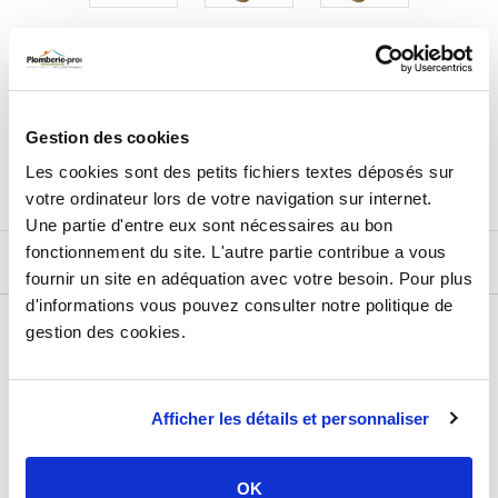
36,87
€
TTC
Prix total de la sélection :
3
PRODUITS
AJOUTER
AU PANIER
Gestion des cookies
Les cookies sont des petits fichiers textes déposés sur
votre ordinateur lors de votre navigation sur internet.
Une partie d'entre eux sont nécessaires au bon
fonctionnement du site. L'autre partie contribue a vous
DESCRIPTIF
fournir un site en adéquation avec votre besoin. Pour plus
d'informations vous pouvez consulter notre politique de
DÉTAILS TECHNIQUES
gestion des cookies.
Type de produit
Raccord cannelé
Usage
Chauffage
Afficher les détails et personnaliser
Marque
Somatherm
OK
Matière
Fonte