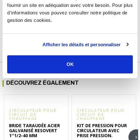
fournir un site en adéquation avec votre besoin. Pour plus
Matière
Laiton
d'informations vous pouvez consulter notre politique de
Raccordement
Femelle 1'' (26/34) - Écrou femelle
gestion des cookies.
1''1/2 (40/49)
Garantie
2 ans
Afficher les détails et personnaliser
Référence
so74030a
OK
DÉCOUVREZ ÉGALEMENT
CIRCULATEUR POUR
CIRCULATEUR POUR
CIRCUIT DE
CIRCUIT DE
CHAUFFAGE
CHAUFFAGE
BRIDE TARAUDÉE ACIER
KIT DE PRESSION POUR
GALVANISÉ RESOVERT
CIRCULATEUR AVEC
1''1/2-40 MM
PRISE PRESSION.