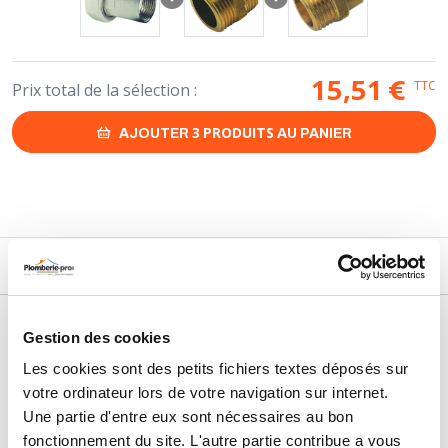
15,51
€
TTC
Prix total de la sélection :
3
PRODUITS
AJOUTER
AU PANIER
DESCRIPTIF
DÉTAILS TECHNIQUES
Gestion des cookies
Type de produit
Raccord cannelé
Les cookies sont des petits fichiers textes déposés sur
votre ordinateur lors de votre navigation sur internet.
Usage
Chauffage
Une partie d'entre eux sont nécessaires au bon
Marque
Sélection P Pro
fonctionnement du site. L'autre partie contribue a vous