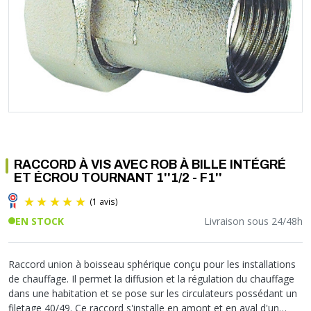
Soupape différentielle
PLOMBERIE PER
RACCORD PE (POLYÉTHYLÈNE)
SOLAIRE
EQUIPEMENT INDUSTRIEL
TRAPPE CHATIÈRE ET HUBLOT
Température
VOTRE SOLUTION CHAUFFAGE
RACCORD GALVA
PAC
COMMUNICATION
Vase d'expansion
Vanne de Température
RACCORD INOX
CHAUDIÈRE
COLLIER ET FIXATION
Vanne de zone
Vanne équilibrage
TUBE LAITON ET ECROU
TUBAGE CHEMINÉE CHAUDIÈRE POÊLE
CONNEXION
Vanne mélangeuse
TUYAU SOUPLE
CÂBLE
KIT FIXATION MURAL
GAINE
COLLECTEUR NOURRICE
ECLAIRAGE
VANNE D'ARRET
ECLAIRAGE PORTATIF
RACCORD À VIS AVEC ROB À BILLE INTÉGRÉ
ROBINET
LAMPE ET TORCHE
ET ÉCROU TOURNANT 1''1/2 - F1''
FLEXIBLE
PILES ET ACCUMULATEURS
ETANCHÉITÉ RACCORDEMENT
BLOC DE SÉCURITÉ
EN STOCK
Livraison sous 24/48h
FIXATION ET SUPPORT
SYSTÈMES DE SÉCURITÉ
RÉDUCTEUR DE PRESSION
VMC ET VENTILATION
COMPTEUR ET ACCESSOIRE
Raccord union à boisseau sphérique conçu pour les installations
de chauffage. Il permet la diffusion et la régulation du chauffage
FILTRATION
(1 avis)
dans une habitation et se pose sur les circulateurs possédant un
filetage 40/49. Ce raccord s'installe en amont et en aval d'un