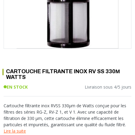
Soupape différentielle
PLOMBERIE PER
RACCORD PE (POLYÉTHYLÈNE)
SOLAIRE
EQUIPEMENT INDUSTRIEL
TRAPPE CHATIÈRE ET HUBLOT
Température
VOTRE SOLUTION CHAUFFAGE
RACCORD GALVA
PAC
COMMUNICATION
Vase d'expansion
Vanne de Température
RACCORD INOX
CHAUDIÈRE
COLLIER ET FIXATION
Vanne de zone
Vanne équilibrage
TUBE LAITON ET ECROU
TUBAGE CHEMINÉE CHAUDIÈRE POÊLE
CONNEXION
Vanne mélangeuse
TUYAU SOUPLE
CÂBLE
KIT FIXATION MURAL
GAINE
COLLECTEUR NOURRICE
ECLAIRAGE
VANNE D'ARRET
ECLAIRAGE PORTATIF
CARTOUCHE FILTRANTE INOX RV SS 330Μ
ROBINET
LAMPE ET TORCHE
WATTS
FLEXIBLE
PILES ET ACCUMULATEURS
EN STOCK
Livraison sous 4/5 jours
ETANCHÉITÉ RACCORDEMENT
BLOC DE SÉCURITÉ
FIXATION ET SUPPORT
SYSTÈMES DE SÉCURITÉ
RÉDUCTEUR DE PRESSION
VMC ET VENTILATION
Cartouche filtrante inox RVSS 330µm de Watts conçue pour les
filtres des séries RG-Z, RV-Z 1, et V 1. Avec une capacité de
COMPTEUR ET ACCESSOIRE
filtration de 330 µm, cette cartouche élimine efficacement les
FILTRATION
particules et impuretés, garantissant une qualité du fluide filtré.
Lire la suite