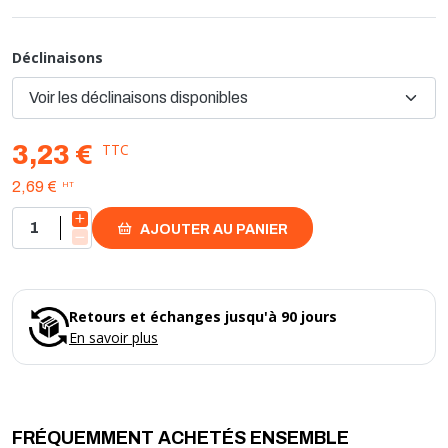
Les points forts de ce raccord en laiton sont :
- un montage rapide et facile par simple serrage à l'aide d'une clé
classique
Déclinaisons
- une empreinte 6 pans facilitant le serrage
- une bonne longétivité et une bonne résistance à la corrosion
TTC
3,23 €
HT
2,69 €
AJOUTER AU PANIER
Retours et échanges jusqu'à 90 jours
En savoir plus
FRÉQUEMMENT ACHETÉS ENSEMBLE