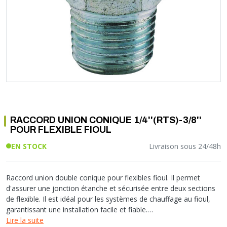
Soupape différentielle
PLOMBERIE PER
RACCORD PE (POLYÉTHYLÈNE)
SOLAIRE
EQUIPEMENT INDUSTRIEL
TRAPPE CHATIÈRE ET HUBLOT
Température
VOTRE SOLUTION CHAUFFAGE
RACCORD GALVA
PAC
COMMUNICATION
Vase d'expansion
Vanne de Température
RACCORD INOX
CHAUDIÈRE
COLLIER ET FIXATION
Vanne de zone
Vanne équilibrage
TUBE LAITON ET ECROU
TUBAGE CHEMINÉE CHAUDIÈRE POÊLE
CONNEXION
Vanne mélangeuse
TUYAU SOUPLE
CÂBLE
KIT FIXATION MURAL
GAINE
COLLECTEUR NOURRICE
ECLAIRAGE
VANNE D'ARRET
ECLAIRAGE PORTATIF
RACCORD UNION CONIQUE 1/4''(RTS)-3/8''
ROBINET
LAMPE ET TORCHE
POUR FLEXIBLE FIOUL
FLEXIBLE
PILES ET ACCUMULATEURS
EN STOCK
Livraison sous 24/48h
ETANCHÉITÉ RACCORDEMENT
BLOC DE SÉCURITÉ
FIXATION ET SUPPORT
SYSTÈMES DE SÉCURITÉ
RÉDUCTEUR DE PRESSION
VMC ET VENTILATION
Raccord union double conique pour flexibles fioul. Il permet
d'assurer une jonction étanche et sécurisée entre deux sections
COMPTEUR ET ACCESSOIRE
de flexible. Il est idéal pour les systèmes de chauffage au fioul,
FILTRATION
garantissant une installation facile et fiable.
Lire la suite