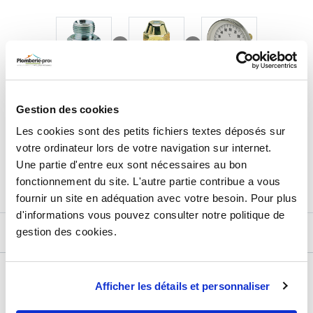
24,00
€
TTC
Prix total de la sélection :
Gestion des cookies
Les cookies sont des petits fichiers textes déposés sur
3
PRODUITS
AJOUTER
AU PANIER
votre ordinateur lors de votre navigation sur internet.
Une partie d'entre eux sont nécessaires au bon
fonctionnement du site. L'autre partie contribue a vous
fournir un site en adéquation avec votre besoin. Pour plus
d'informations vous pouvez consulter notre politique de
gestion des cookies.
DESCRIPTIF
DÉTAILS TECHNIQUES
Afficher les détails et personnaliser
Type de produit
Raccord cannelé