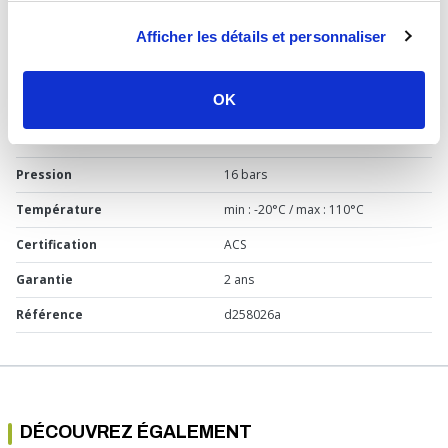
Usage
Sanitaire, chauffage
Afficher les détails et personnaliser
Marque
Itap
OK
Matière
Laiton
Dimension
H= 80 mm - I= 82 mm
Pression
16 bars
Température
min : -20°C / max : 110°C
Certification
ACS
Garantie
2 ans
Référence
d258026a
DÉCOUVREZ ÉGALEMENT