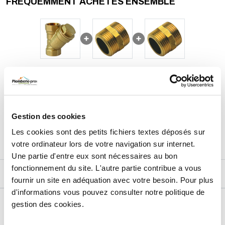
FRÉQUEMMENT ACHETÉS ENSEMBLE
10,99
€
TTC
Prix total de la sélection :
3
PRODUITS
AJOUTER
AU PANIER
Gestion des cookies
Les cookies sont des petits fichiers textes déposés sur
votre ordinateur lors de votre navigation sur internet.
Une partie d'entre eux sont nécessaires au bon
fonctionnement du site. L'autre partie contribue a vous
DESCRIPTIF
fournir un site en adéquation avec votre besoin. Pour plus
d'informations vous pouvez consulter notre politique de
DÉTAILS TECHNIQUES
gestion des cookies.
Type de produit
Filtre