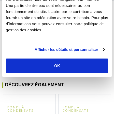
Une partie d'entre eux sont nécessaires au bon
DÉTAILS TECHNIQUES
fonctionnement du site. L'autre partie contribue a vous
fournir un site en adéquation avec votre besoin. Pour plus
Type de produit
Accessoire chauffage
d'informations vous pouvez consulter notre politique de
Usage
Pompe à condensats
gestion des cookies.
Marque
Sélection P Pro
Garantie
2 ans
Afficher les détails et personnaliser
Référence
d401008a
OK
DÉCOUVREZ ÉGALEMENT
POMPE À
POMPE À
CONDENSATS
CONDENSATS