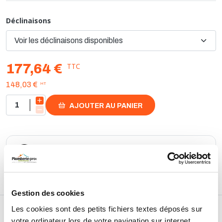
- de 0 à 200 kW
- Pose au sol ou au mur
Déclinaisons
Capacité : 2kg. Fabriqué en France.
TTC
177,64 €
HT
148,03 €
AJOUTER AU PANIER
Retours et échanges jusqu'à 90 jours
En savoir plus
Gestion des cookies
Les cookies sont des petits fichiers textes déposés sur
DESCRIPTIF
votre ordinateur lors de votre navigation sur internet.