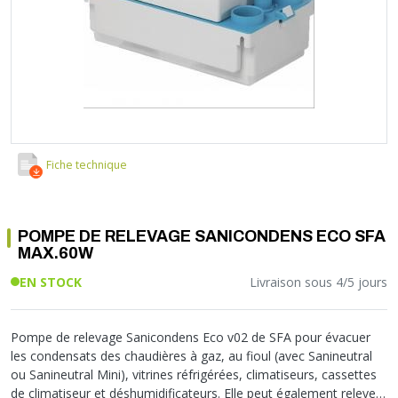
Soupape différentielle
PLOMBERIE PER
RACCORD PE (POLYÉTHYLÈNE)
SOLAIRE
EQUIPEMENT INDUSTRIEL
TRAPPE CHATIÈRE ET HUBLOT
Température
VOTRE SOLUTION CHAUFFAGE
RACCORD GALVA
PAC
COMMUNICATION
Vase d'expansion
Vanne de Température
RACCORD INOX
CHAUDIÈRE
COLLIER ET FIXATION
Vanne de zone
Vanne équilibrage
TUBE LAITON ET ECROU
TUBAGE CHEMINÉE CHAUDIÈRE POÊLE
CONNEXION
Vanne mélangeuse
TUYAU SOUPLE
CÂBLE
KIT FIXATION MURAL
GAINE
COLLECTEUR NOURRICE
ECLAIRAGE
Fiche technique
VANNE D'ARRET
ECLAIRAGE PORTATIF
ROBINET
LAMPE ET TORCHE
POMPE DE RELEVAGE SANICONDENS ECO SFA
FLEXIBLE
PILES ET ACCUMULATEURS
MAX.60W
ETANCHÉITÉ RACCORDEMENT
BLOC DE SÉCURITÉ
EN STOCK
Livraison sous 4/5 jours
FIXATION ET SUPPORT
SYSTÈMES DE SÉCURITÉ
RÉDUCTEUR DE PRESSION
VMC ET VENTILATION
COMPTEUR ET ACCESSOIRE
Pompe de relevage Sanicondens Eco v02 de SFA pour évacuer
les condensats des chaudières à gaz, au fioul (avec Sanineutral
FILTRATION
ou Sanineutral Mini), vitrines réfrigérées, climatiseurs, cassettes
de climatiseur et déshumidificateurs. Elle peut également relever