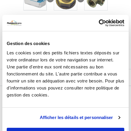
- Volume du réservoir : 2,2 l
- Débit : 372 l/h.
- Refoulement horizontal max : 50 m
- Refoulement vertical max : 4,5 m
117,83
€
TTC
Prix total de la sélection :
- Température des eaux entrantes : max 80 °C (S3 15 %)
- Puissance max. absorbée : 60 W
3
PRODUITS
- Intensité max. absorbée : 0,52 A
AJOUTER
AU PANIER
Gestion des cookies
- Indice de protection : IP 24
- Niveau sonore < 45 dB(A)
Les cookies sont des petits fichiers textes déposés sur
votre ordinateur lors de votre navigation sur internet.
Fabriquée en France.
Une partie d'entre eux sont nécessaires au bon
fonctionnement du site. L'autre partie contribue a vous
DESCRIPTIF
fournir un site en adéquation avec votre besoin. Pour plus
d'informations vous pouvez consulter notre politique de
DÉTAILS TECHNIQUES
gestion des cookies.
Type de produit
Pompe à condensats
Usage
Chauffage, climatisation
Afficher les détails et personnaliser
Marque
SFA