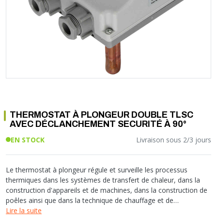
Soupape différentielle
PLOMBERIE PER
RACCORD PE (POLYÉTHYLÈNE)
SOLAIRE
EQUIPEMENT INDUSTRIEL
TRAPPE CHATIÈRE ET HUBLOT
Température
VOTRE SOLUTION CHAUFFAGE
RACCORD GALVA
PAC
COMMUNICATION
Vase d'expansion
Vanne de Température
RACCORD INOX
CHAUDIÈRE
COLLIER ET FIXATION
Vanne de zone
Vanne équilibrage
TUBE LAITON ET ECROU
TUBAGE CHEMINÉE CHAUDIÈRE POÊLE
CONNEXION
Vanne mélangeuse
TUYAU SOUPLE
CÂBLE
KIT FIXATION MURAL
GAINE
COLLECTEUR NOURRICE
ECLAIRAGE
VANNE D'ARRET
ECLAIRAGE PORTATIF
THERMOSTAT À PLONGEUR DOUBLE TLSC
ROBINET
LAMPE ET TORCHE
AVEC DÉCLANCHEMENT SECURITÉ À 90°
FLEXIBLE
PILES ET ACCUMULATEURS
EN STOCK
Livraison sous 2/3 jours
ETANCHÉITÉ RACCORDEMENT
BLOC DE SÉCURITÉ
FIXATION ET SUPPORT
SYSTÈMES DE SÉCURITÉ
RÉDUCTEUR DE PRESSION
VMC ET VENTILATION
Le thermostat à plongeur régule et surveille les processus
thermiques dans les systèmes de transfert de chaleur, dans la
COMPTEUR ET ACCESSOIRE
construction d'appareils et de machines, dans la construction de
FILTRATION
poêles ainsi que dans la technique de chauffage et de
climatisation. Il fonctionne selon le principe de l'expansion liquide.
Lire la suite