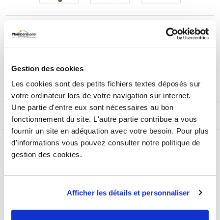
60,87
€
TTC
Prix total de la sélection :
3
PRODUITS
AJOUTER
AU PANIER
Gestion des cookies
Les cookies sont des petits fichiers textes déposés sur
votre ordinateur lors de votre navigation sur internet.
Une partie d'entre eux sont nécessaires au bon
DESCRIPTIF
fonctionnement du site. L'autre partie contribue a vous
fournir un site en adéquation avec votre besoin. Pour plus
d'informations vous pouvez consulter notre politique de
DÉTAILS TECHNIQUES
gestion des cookies.
Type de produit
Thermostat
Usage
Chauffage
Afficher les détails et personnaliser
Marque
Sélection P Pro
Plage de température
min : 0°C / max : 90°C