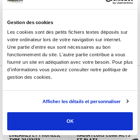
Marque
Sélection P Pro
Matière
Fonte
Gestion des cookies
Quantité
1
Les cookies sont des petits fichiers textes déposés sur
Garantie
2 ans
votre ordinateur lors de votre navigation sur internet.
Une partie d'entre eux sont nécessaires au bon
Référence
d173700a
fonctionnement du site. L'autre partie contribue a vous
fournir un site en adéquation avec votre besoin. Pour plus
d'informations vous pouvez consulter notre politique de
gestion des cookies.
DÉCOUVREZ ÉGALEMENT
Afficher les détails et personnaliser
FIXATION POUR
FIXATION POUR
RADIATEUR
RADIATEUR
OK
KIT CONSOLES MURALES
FIXATION MURALE
POUR RADIATEURS
UNIVERSELLE POUR
LINÉAIRES ET PROFILÉS,
RADIATEURS COMPACTS
TYPE 21/22/33,
ET PLATS