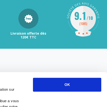
Livraison offerte dès
120€ TTC
OK
ation sur
ribue a vous
ulter notre