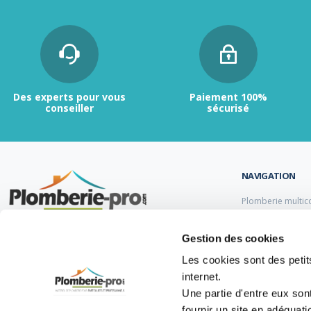
Des experts pour vous
Paiement 100%
conseiller
sécurisé
NAVIGATION
Plomberie multic
Plomberie PER
Tubes et raccord
Contactez-nous :
du lundi au vendredi de
Gestion des cookies
Tubes et raccord
9h00 à 12h et de 13h30 à 17h.
Tube et Raccord 
Les cookies sont des petits
Tubes et raccords
internet.
05 47 14 00 77
Une partie d'entre eux son
info@plomberie-pro.com
fournir un site en adéquat