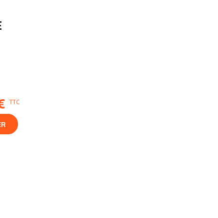
E
€
TTC
ER