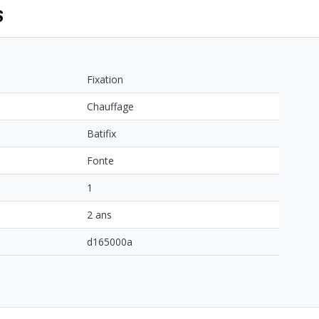
S
Fixation
Chauffage
Batifix
Fonte
1
2 ans
d165000a