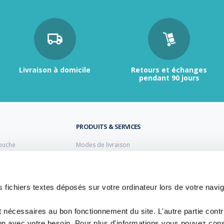
Livraison à domicile
Retours et échanges
pendant 90 jours
PRODUITS & SERVICES
ouche
Modes de livraison
Retour et échange
s laiton de plomberie
Moyens de paiement
s PVC
FAQ
Cuivre
 fichiers textes déposés sur votre ordinateur lors de votre navig
 PE Polyéthylène
t nécessaires au bon fonctionnement du site. L'autre partie cont
ion avec votre besoin. Pour plus d'informations vous pouvez cons