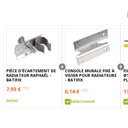
A sertir gaz
Ecrou 6 pans
PIÈCE D'ÉCARTEMENT DE
CONSOLE MURALE FIXE À
F
RADIATEUR RAPHAËL -
VISSER POUR RADIATEURS
Ø1
BATIFIX
- BATIFIX
P
- 
7,93
€
TTC
6,14
€
1
TTC
Inclus
Sélectionné