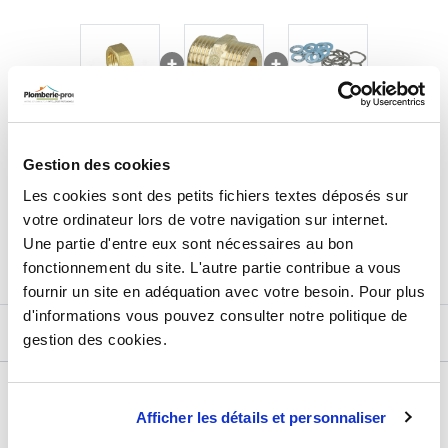
9,85
€
TTC
Prix total de la sélection :
Gestion des cookies
Les cookies sont des petits fichiers textes déposés sur
3
PRODUITS
AJOUTER
AU PANIER
votre ordinateur lors de votre navigation sur internet.
Une partie d'entre eux sont nécessaires au bon
fonctionnement du site. L'autre partie contribue a vous
fournir un site en adéquation avec votre besoin. Pour plus
d'informations vous pouvez consulter notre politique de
DESCRIPTIF
gestion des cookies.
DÉTAILS TECHNIQUES
Afficher les détails et personnaliser
Type de produit
Raccord cannelé