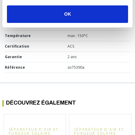
Matière
Laiton
OK
Raccordement
Femelle - Mâle 3/8" (12/17)
Pression
6 bars
Température
max : 150°C
Certification
ACS
Garantie
2 ans
Référence
so75390a
DÉCOUVREZ ÉGALEMENT
SÉPARATEUR D'AIR ET
SÉPARATEUR D'AIR ET
PURGEUR SOLAIRE
PURGEUR SOLAIRE