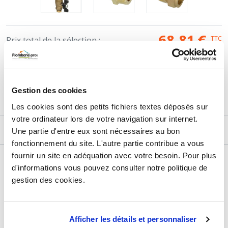
68,81
€
TTC
Prix total de la sélection :
3
PRODUITS
AJOUTER
AU PANIER
Gestion des cookies
Les cookies sont des petits fichiers textes déposés sur
votre ordinateur lors de votre navigation sur internet.
DESCRIPTIF
Une partie d'entre eux sont nécessaires au bon
fonctionnement du site. L'autre partie contribue a vous
fournir un site en adéquation avec votre besoin. Pour plus
DÉTAILS TECHNIQUES
d'informations vous pouvez consulter notre politique de
gestion des cookies.
Type de produit
Purgeur d'air
Usage
Solaire
Marque
Sélection P Pro
Afficher les détails et personnaliser