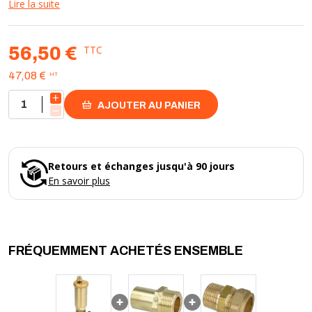
Les points forts du purgeur automatique :
Lire la suite
- adapté aux installations solaires thermiques
- robinet à bille intégré comme dispositif d'arrêt
- filetage de raccordement avec joint torique
TTC
56,50 €
HT
47,08 €
AJOUTER AU PANIER
Retours et échanges jusqu'à 90 jours
En savoir plus
FRÉQUEMMENT ACHETÉS ENSEMBLE