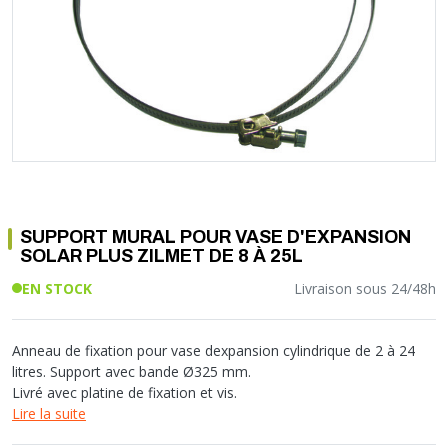
Soupape différentielle
PLOMBERIE PER
RACCORD PE (POLYÉTHYLÈNE)
SOLAIRE
EQUIPEMENT INDUSTRIEL
TRAPPE CHATIÈRE ET HUBLOT
Température
VOTRE SOLUTION CHAUFFAGE
RACCORD GALVA
PAC
COMMUNICATION
Vase d'expansion
Vanne de Température
RACCORD INOX
CHAUDIÈRE
COLLIER ET FIXATION
Vanne de zone
Vanne équilibrage
TUBE LAITON ET ECROU
TUBAGE CHEMINÉE CHAUDIÈRE POÊLE
CONNEXION
Vanne mélangeuse
TUYAU SOUPLE
CÂBLE
KIT FIXATION MURAL
GAINE
COLLECTEUR NOURRICE
ECLAIRAGE
VANNE D'ARRET
ECLAIRAGE PORTATIF
SUPPORT MURAL POUR VASE D'EXPANSION
ROBINET
LAMPE ET TORCHE
SOLAR PLUS ZILMET DE 8 À 25L
FLEXIBLE
PILES ET ACCUMULATEURS
EN STOCK
Livraison sous 24/48h
ETANCHÉITÉ RACCORDEMENT
BLOC DE SÉCURITÉ
FIXATION ET SUPPORT
SYSTÈMES DE SÉCURITÉ
RÉDUCTEUR DE PRESSION
VMC ET VENTILATION
Anneau de fixation pour vase dexpansion cylindrique de 2 à 24
litres. Support avec bande Ø325 mm.
COMPTEUR ET ACCESSOIRE
Livré avec platine de fixation et vis.
FILTRATION
Lire la suite