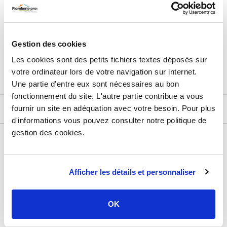
24,35
€
TTC
Prix total de la sélection :
3
PRODUITS
AJOUTER
AU PANIER
Gestion des cookies
Les cookies sont des petits fichiers textes déposés sur
votre ordinateur lors de votre navigation sur internet.
Une partie d'entre eux sont nécessaires au bon
fonctionnement du site. L'autre partie contribue a vous
fournir un site en adéquation avec votre besoin. Pour plus
DESCRIPTIF
d'informations vous pouvez consulter notre politique de
gestion des cookies.
DÉTAILS TECHNIQUES
Type de produit
Accessoire chauffage
Afficher les détails et personnaliser
Usage
Vase d'expansion
Marque
Somatherm
OK
Capacité
2 à 24 litres