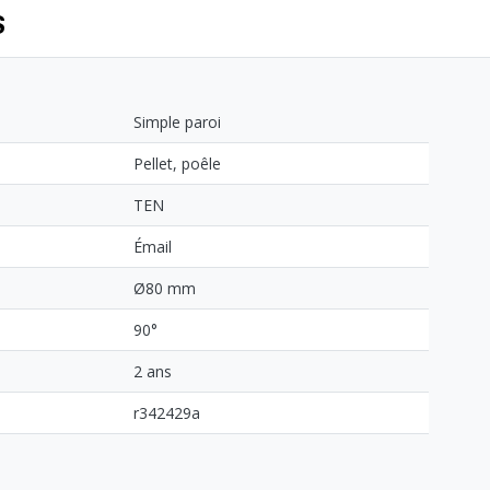
S
Simple paroi
Pellet, poêle
TEN
Émail
Ø80 mm
90°
2 ans
r342429a