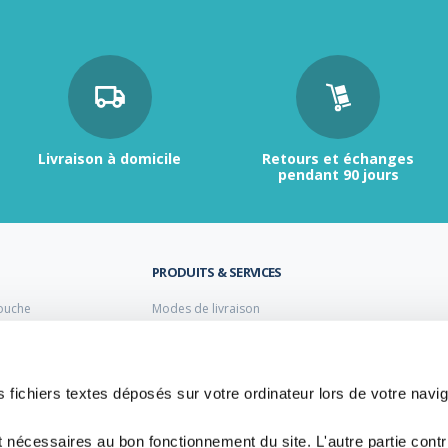
Livraison à domicile
Retours et échanges
pendant 90 jours
PRODUITS & SERVICES
ouche
Modes de livraison
Retour et échange
s laiton de plomberie
Moyens de paiement
s PVC
FAQ
Cuivre
 fichiers textes déposés sur votre ordinateur lors de votre navig
 PE Polyéthylène
t nécessaires au bon fonctionnement du site. L'autre partie cont