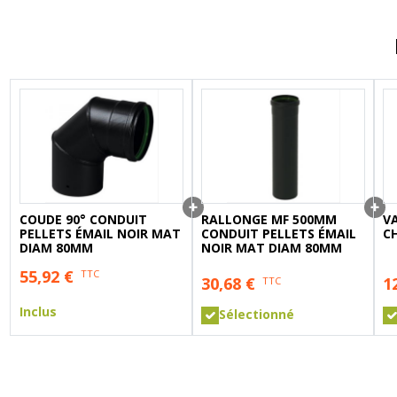
A sertir gaz
Ecrou 6 pans
COUDE 90° CONDUIT
RALLONGE MF 500MM
V
PELLETS ÉMAIL NOIR MAT
CONDUIT PELLETS ÉMAIL
CH
DIAM 80MM
NOIR MAT DIAM 80MM
55,92
€
TTC
30,68
€
1
TTC
Inclus
Sélectionné