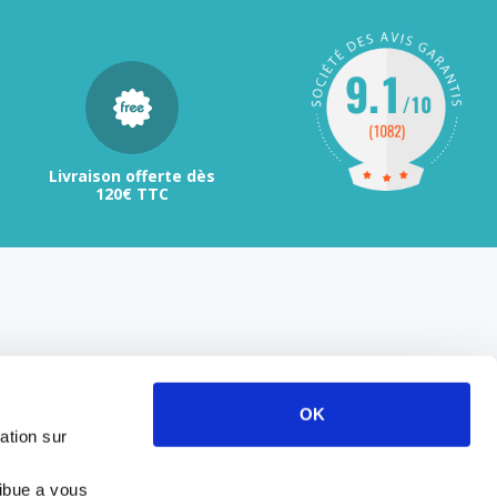
Livraison offerte dès
120€ TTC
OK
ation sur
ribue a vous