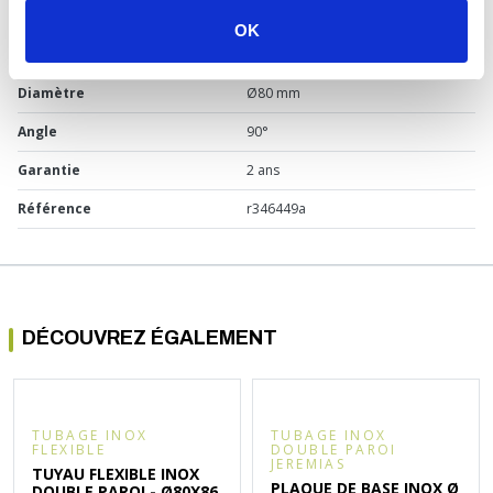
Marque
TEN
OK
Matière
Émail
Diamètre
Ø80 mm
Angle
90°
Garantie
2 ans
Référence
r346449a
DÉCOUVREZ ÉGALEMENT
TUBAGE INOX
TUBAGE INOX
FLEXIBLE
DOUBLE PAROI
JEREMIAS
TUYAU FLEXIBLE INOX
PLAQUE DE BASE INOX Ø
DOUBLE PAROI - Ø80X86,