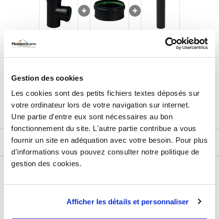
130,38
€
TTC
Prix total de la sélection :
3
PRODUITS
Gestion des cookies
AJOUTER
AU PANIER
Les cookies sont des petits fichiers textes déposés sur
votre ordinateur lors de votre navigation sur internet.
Une partie d'entre eux sont nécessaires au bon
fonctionnement du site. L'autre partie contribue a vous
fournir un site en adéquation avec votre besoin. Pour plus
DESCRIPTIF
d'informations vous pouvez consulter notre politique de
gestion des cookies.
DÉTAILS TECHNIQUES
Type de produit
Simple paroi
Afficher les détails et personnaliser
Usage
Pellet, poêle