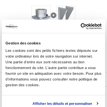
- efficacité thermique : une isolation de base, suffisante pour des
installations standards
Paroi double:
- emplacement : adaptée à l'intérieur et à l'extérieur
- usage : parfaite pour un usage régulier ou intensif
- efficacité thermique : haute efficacité, meilleure rétention de
chaleur et isolation, la paroi double est composé dune paroi
224,06
€
TTC
Prix total de la sélection :
intérieur d'un isolant (laine de roche de 25 à 30 mm d'épaisseur)
Gestion des cookies
et d'une paroi extérieure
2
PRODUITS
AJOUTER
AU PANIER
Les cookies sont des petits fichiers textes déposés sur
votre ordinateur lors de votre navigation sur internet.
Une partie d'entre eux sont nécessaires au bon
fonctionnement du site. L'autre partie contribue a vous
fournir un site en adéquation avec votre besoin. Pour plus
d'informations vous pouvez consulter notre politique de
DESCRIPTIF
gestion des cookies.
DÉTAILS TECHNIQUES
Afficher les détails et personnaliser
Type de produit
Double paroi