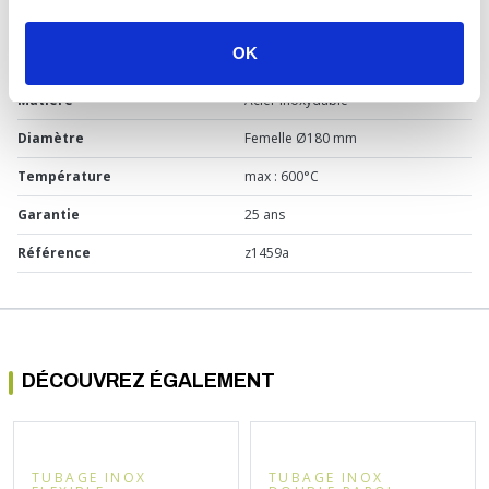
Usage
Chaudière
OK
Marque
Sélection P Pro
Matière
Acier inoxydable
Diamètre
Femelle Ø180 mm
Température
max : 600°C
Garantie
25 ans
Référence
z1459a
DÉCOUVREZ ÉGALEMENT
TUBAGE INOX
TUBAGE INOX