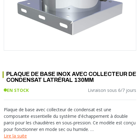
Soupape différentielle
PLOMBERIE PER
RACCORD PE (POLYÉTHYLÈNE)
SOLAIRE
EQUIPEMENT INDUSTRIEL
TRAPPE CHATIÈRE ET HUBLOT
Température
VOTRE SOLUTION CHAUFFAGE
RACCORD GALVA
PAC
COMMUNICATION
Vase d'expansion
Vanne de Température
RACCORD INOX
CHAUDIÈRE
COLLIER ET FIXATION
Vanne de zone
Vanne équilibrage
TUBE LAITON ET ECROU
TUBAGE CHEMINÉE CHAUDIÈRE POÊLE
CONNEXION
Vanne mélangeuse
TUYAU SOUPLE
CÂBLE
KIT FIXATION MURAL
GAINE
COLLECTEUR NOURRICE
ECLAIRAGE
VANNE D'ARRET
ECLAIRAGE PORTATIF
PLAQUE DE BASE INOX AVEC COLLECTEUR DE
ROBINET
LAMPE ET TORCHE
CONDENSAT LATRÉRAL 130MM
FLEXIBLE
PILES ET ACCUMULATEURS
EN STOCK
Livraison sous 6/7 jours
ETANCHÉITÉ RACCORDEMENT
BLOC DE SÉCURITÉ
FIXATION ET SUPPORT
SYSTÈMES DE SÉCURITÉ
RÉDUCTEUR DE PRESSION
VMC ET VENTILATION
Plaque de base avec collecteur de condensat est une
composante essentielle du système d'échappement à double
COMPTEUR ET ACCESSOIRE
paroi pour les chaudières en sous-pression. Ce modèle est conçu
FILTRATION
pour fonctionner en mode sec ou humide.
Lire la suite