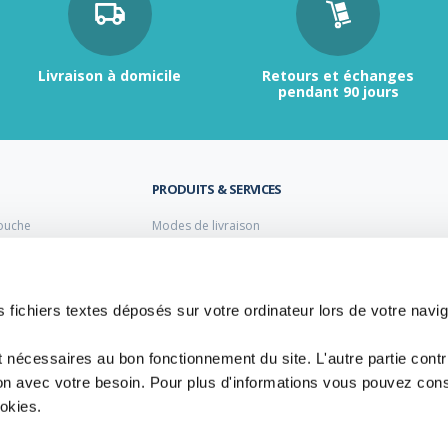
Livraison à domicile
Retours et échanges
pendant 90 jours
PRODUITS & SERVICES
ouche
Modes de livraison
Retour et échange
s laiton de plomberie
Moyens de paiement
s PVC
FAQ
Cuivre
 fichiers textes déposés sur votre ordinateur lors de votre navig
 PE Polyéthylène
t nécessaires au bon fonctionnement du site. L'autre partie cont
ion avec votre besoin. Pour plus d'informations vous pouvez cons
ookies.