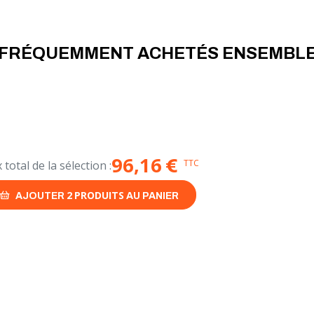
- emplacement : utilisée en intér
- usage : pour des usages occas
- efficacité thermique : une isol
FRÉQUEMMENT ACHETÉS ENSEMBL
Paroi double:
- emplacement : adaptée à l'intéri
- usage : parfaite pour un usage r
- efficacité thermique : haute eff
double est composé dune paroi i
d'épaisseur) et d'une paroi extér
96,16
€
TTC
x total de la sélection :
2
PRODUITS
AJOUTER
AU PANIER