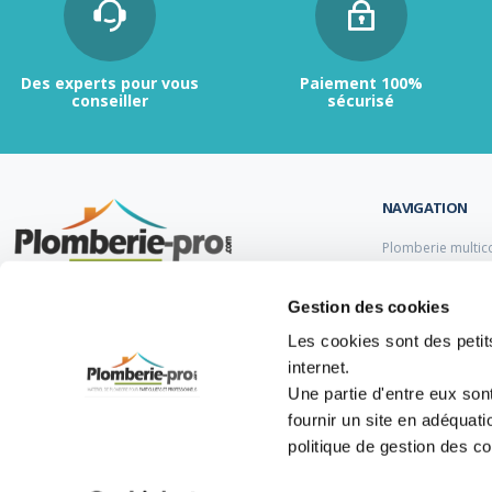
Des experts pour vous
Paiement 100%
conseiller
sécurisé
NAVIGATION
Plomberie multic
Plomberie PER
Tubes et raccord
Contactez-nous :
du lundi au vendredi de
Gestion des cookies
Tubes et raccord
9h00 à 12h et de 13h30 à 17h.
Tube et Raccord 
Les cookies sont des petits
Tubes et raccords
internet.
05 47 14 00 77
Une partie d'entre eux son
info@plomberie-pro.com
fournir un site en adéquat
politique de gestion des c