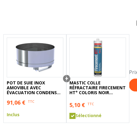
A sertir gaz
Ecrou 6 pans
Pri
POT DE SUIE INOX
MASTIC COLLE
AMOVIBLE AVEC
RÉFRACTAIRE FIRECEMENT
ÉVACUATION CONDENSAT
HT° COLORIS NOIR
Ø 130
CARTOUCHE DE 310 ML -
91,06
€
TTC
SOUDAL
5,10
€
TTC
Inclus
Sélectionné