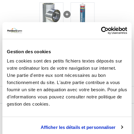
intérieur d'un isolant (laine de roche de 25 à 30 mm d'épaisseur)
et d'une paroi extérieure
188,99
€
TTC
Prix total de la sélection :
Gestion des cookies
2
PRODUITS
AJOUTER
AU PANIER
Les cookies sont des petits fichiers textes déposés sur
votre ordinateur lors de votre navigation sur internet.
Une partie d'entre eux sont nécessaires au bon
fonctionnement du site. L'autre partie contribue a vous
fournir un site en adéquation avec votre besoin. Pour plus
DESCRIPTIF
d'informations vous pouvez consulter notre politique de
gestion des cookies.
DÉTAILS TECHNIQUES
Type de produit
Double paroi
Afficher les détails et personnaliser