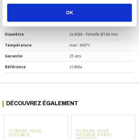
Usage
Chaudière
Marque
Sélection P Pro
OK
Matière
Acier inoxydable
Diamètre
2x Mâle - Femelle Ø180 mm
Température
max : 600°C
Garantie
25 ans
Référence
z1496a
DÉCOUVREZ ÉGALEMENT
TUBAGE INOX
TUBAGE INOX
FLEXIBLE
DOUBLE PAROI
JEREMIAS