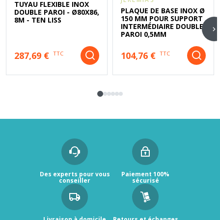
TUYAU FLEXIBLE INOX
PLAQUE DE BASE INOX Ø
DOUBLE PAROI - Ø80X86,
150 MM POUR SUPPORT
8M - TEN LISS
INTERMÉDIAIRE DOUBLE
PAROI 0,5MM
287,69 €
104,76 €
TTC
TTC
Des experts pour vous
Paiement 100%
conseiller
sécurisé
Livraison à domicile
Retours et échanges