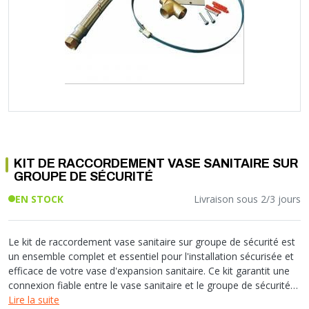
Soupape différentielle
PLOMBERIE PER
RACCORD PE (POLYÉTHYLÈNE)
SOLAIRE
EQUIPEMENT INDUSTRIEL
TRAPPE CHATIÈRE ET HUBLOT
Température
VOTRE SOLUTION CHAUFFAGE
RACCORD GALVA
PAC
COMMUNICATION
Vase d'expansion
Vanne de Température
RACCORD INOX
CHAUDIÈRE
COLLIER ET FIXATION
Vanne de zone
Vanne équilibrage
TUBE LAITON ET ECROU
TUBAGE CHEMINÉE CHAUDIÈRE POÊLE
CONNEXION
Vanne mélangeuse
TUYAU SOUPLE
CÂBLE
KIT FIXATION MURAL
GAINE
COLLECTEUR NOURRICE
ECLAIRAGE
VANNE D'ARRET
ECLAIRAGE PORTATIF
KIT DE RACCORDEMENT VASE SANITAIRE SUR
ROBINET
LAMPE ET TORCHE
GROUPE DE SÉCURITÉ
FLEXIBLE
PILES ET ACCUMULATEURS
EN STOCK
Livraison sous 2/3 jours
ETANCHÉITÉ RACCORDEMENT
BLOC DE SÉCURITÉ
FIXATION ET SUPPORT
SYSTÈMES DE SÉCURITÉ
RÉDUCTEUR DE PRESSION
VMC ET VENTILATION
Le kit de raccordement vase sanitaire sur groupe de sécurité est
un ensemble complet et essentiel pour l'installation sécurisée et
COMPTEUR ET ACCESSOIRE
efficace de votre vase d'expansion sanitaire. Ce kit garantit une
FILTRATION
connexion fiable entre le vase sanitaire et le groupe de sécurité
de votre chauffe-eau.
Lire la suite