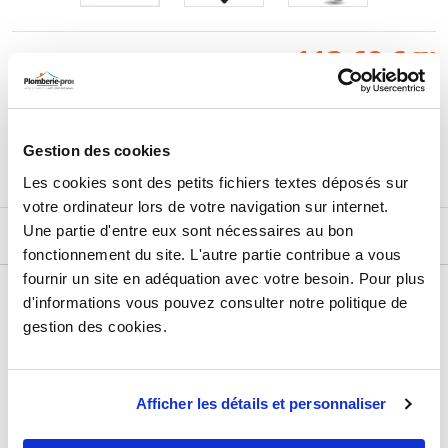
113,68
€
TTC
Prix total de la sélection :
3
PRODUITS
AJOUTER
AU PANIER
Gestion des cookies
Les cookies sont des petits fichiers textes déposés sur
votre ordinateur lors de votre navigation sur internet.
Une partie d'entre eux sont nécessaires au bon
DESCRIPTIF
fonctionnement du site. L'autre partie contribue a vous
fournir un site en adéquation avec votre besoin. Pour plus
DÉTAILS TECHNIQUES
d'informations vous pouvez consulter notre politique de
gestion des cookies.
Type de produit
Pack production eau chaude
Usage
Production d'eau chaude sanitaire
Afficher les détails et personnaliser
Marque
Gitral
Matière
Métal