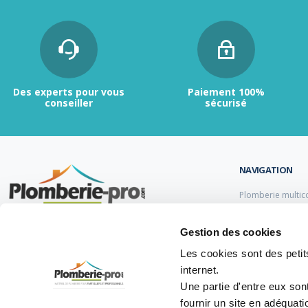
Des experts pour vous
Paiement 100%
conseiller
sécurisé
NAVIGATION
Plomberie multic
Plomberie PER
Tubes et raccord
Contactez-nous :
du lundi au vendredi de
Gestion des cookies
Tubes et raccord
9h00 à 12h et de 13h30 à 17h.
Tube et Raccord 
Les cookies sont des petits
Tubes et raccords
internet.
05 47 14 00 77
Une partie d'entre eux son
info@plomberie-pro.com
fournir un site en adéquat