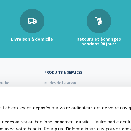
Livraison à domicile
Retours et échanges
pendant 90 jours
PRODUITS & SERVICES
ouche
Modes de livraison
Retour et échange
s laiton de plomberie
Moyens de paiement
s PVC
FAQ
Cuivre
 fichiers textes déposés sur votre ordinateur lors de votre navig
 PE Polyéthylène
t nécessaires au bon fonctionnement du site. L'autre partie cont
ion avec votre besoin. Pour plus d'informations vous pouvez cons