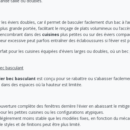
rande taille ou doubles.
 les éviers doubles, car il permet de basculer facilement d’un bac à l’a
plus grande portée, facilitant le rinçage de plats volumineux ou l’accès
e encombrant dans des
cuisines
plus petites ou sur des éviers compac
eur excessive peut parfois entraîner des éclaboussures si l’évier est 
rfait pour les cuisines équipées d'éviers larges ou doubles, où un bec pl
ec basculant
ier bec basculant
est conçu pour se rabattre ou s’abaisser facilement
 dans des espaces où la hauteur est limitée.
uverture complète des fenêtres derrière l'évier en abaissant le mitigeu
our les petites cuisines ou les configurations atypiques.
 légèrement moins stable que les modèles fixes, en fonction du méc
e styles et de finitions peut être plus limité.