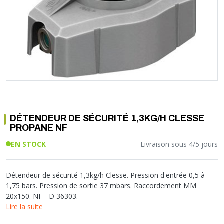
Soupape différentielle
PLOMBERIE PER
RACCORD PE (POLYÉTHYLÈNE)
SOLAIRE
EQUIPEMENT INDUSTRIEL
TRAPPE CHATIÈRE ET HUBLOT
Température
VOTRE SOLUTION CHAUFFAGE
RACCORD GALVA
PAC
COMMUNICATION
Vase d'expansion
Vanne de Température
RACCORD INOX
CHAUDIÈRE
COLLIER ET FIXATION
Vanne de zone
Vanne équilibrage
TUBE LAITON ET ECROU
TUBAGE CHEMINÉE CHAUDIÈRE POÊLE
CONNEXION
Vanne mélangeuse
TUYAU SOUPLE
CÂBLE
KIT FIXATION MURAL
GAINE
COLLECTEUR NOURRICE
ECLAIRAGE
VANNE D'ARRET
ECLAIRAGE PORTATIF
DÉTENDEUR DE SÉCURITÉ 1,3KG/H CLESSE
ROBINET
LAMPE ET TORCHE
PROPANE NF
FLEXIBLE
PILES ET ACCUMULATEURS
EN STOCK
Livraison sous 4/5 jours
ETANCHÉITÉ RACCORDEMENT
BLOC DE SÉCURITÉ
FIXATION ET SUPPORT
SYSTÈMES DE SÉCURITÉ
RÉDUCTEUR DE PRESSION
VMC ET VENTILATION
Détendeur de sécurité 1,3kg/h Clesse. Pression d'entrée 0,5 à
1,75 bars. Pression de sortie 37 mbars. Raccordement MM
COMPTEUR ET ACCESSOIRE
20x150. NF - D 36303.
FILTRATION
Lire la suite