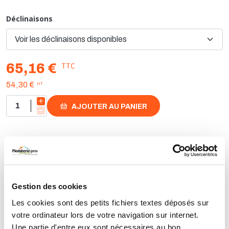
Déclinaisons
TTC
65,16 €
HT
54,30 €
AJOUTER AU PANIER
Retours et échanges jusqu'à 90 jours
En savoir plus
Gestion des cookies
Les cookies sont des petits fichiers textes déposés sur
FRÉQUEMMENT ACHETÉS ENSEMBLE
votre ordinateur lors de votre navigation sur internet.
Une partie d'entre eux sont nécessaires au bon