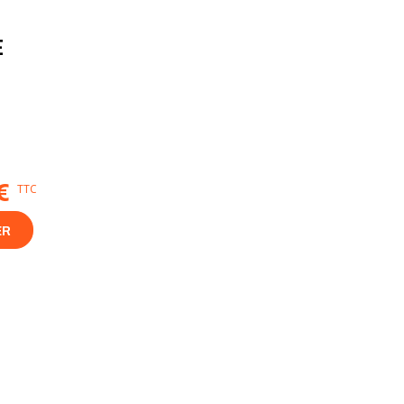
E
€
TTC
ER