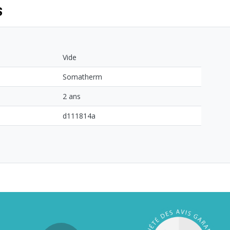
S
Vide
Somatherm
2 ans
d111814a