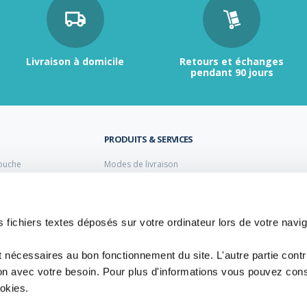
Livraison à domicile
Retours et échanges
pendant 90 jours
PRODUITS & SERVICES
ouche
Modes de livraison
Retour et échange
s laiton de plomberie
Moyens de paiement
s PVC
FAQ
Cuivre
 fichiers textes déposés sur votre ordinateur lors de votre navig
 PE Polyéthylène
t nécessaires au bon fonctionnement du site. L'autre partie cont
ion avec votre besoin. Pour plus d'informations vous pouvez cons
ookies.