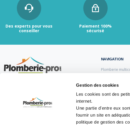
Des experts pour vous
Paiement 100%
conseiller
sécurisé
NAVIGATION
Plomberie multic
Plomberie PER
Tubes et raccord
Contactez-nous :
du lundi au vendredi de
Gestion des cookies
Tubes et raccord
9h00 à 12h et de 13h30 à 17h.
Tube et Raccord 
Les cookies sont des petits
Tubes et raccords
internet.
05 47 14 00 77
Une partie d'entre eux son
info@plomberie-pro.com
fournir un site en adéquat
politique de gestion des c