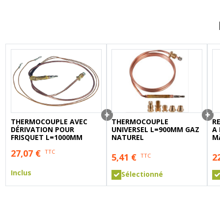
A sertir gaz
Ecrou 6 pans
THERMOCOUPLE AVEC
THERMOCOUPLE
R
DÉRIVATION POUR
UNIVERSEL L=900MM GAZ
A
FRISQUET L=1000MM
NATUREL
M
PR
27,07
€
TTC
5,41
€
2
TTC
Inclus
Sélectionné