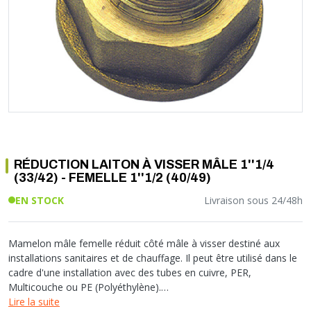
Soupape différentielle
PLOMBERIE PER
RACCORD PE (POLYÉTHYLÈNE)
SOLAIRE
EQUIPEMENT INDUSTRIEL
TRAPPE CHATIÈRE ET HUBLOT
Température
VOTRE SOLUTION CHAUFFAGE
RACCORD GALVA
PAC
COMMUNICATION
Vase d'expansion
Vanne de Température
RACCORD INOX
CHAUDIÈRE
COLLIER ET FIXATION
Vanne de zone
Vanne équilibrage
TUBE LAITON ET ECROU
TUBAGE CHEMINÉE CHAUDIÈRE POÊLE
CONNEXION
Vanne mélangeuse
TUYAU SOUPLE
CÂBLE
KIT FIXATION MURAL
GAINE
COLLECTEUR NOURRICE
ECLAIRAGE
VANNE D'ARRET
ECLAIRAGE PORTATIF
RÉDUCTION LAITON À VISSER MÂLE 1''1/4
ROBINET
LAMPE ET TORCHE
(33/42) - FEMELLE 1''1/2 (40/49)
FLEXIBLE
PILES ET ACCUMULATEURS
EN STOCK
Livraison sous 24/48h
ETANCHÉITÉ RACCORDEMENT
BLOC DE SÉCURITÉ
FIXATION ET SUPPORT
SYSTÈMES DE SÉCURITÉ
RÉDUCTEUR DE PRESSION
VMC ET VENTILATION
Mamelon mâle femelle réduit côté mâle à visser destiné aux
installations sanitaires et de chauffage. Il peut être utilisé dans le
COMPTEUR ET ACCESSOIRE
cadre d'une installation avec des tubes en cuivre, PER,
FILTRATION
Multicouche ou PE (Polyéthylène).
Lire la suite