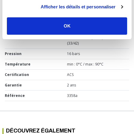
Usage
Sanitaire, chauffage
Afficher les détails et personnaliser
Marque
Somatherm
OK
Matière
Laiton
Raccordement
Femelle 1''1/2 (40/49) - Mâle 1''1/4
(33/42)
Pression
16 bars
Température
min : 0°C / max : 90°C
Certification
ACS
Garantie
2 ans
Référence
3358a
DÉCOUVREZ ÉGALEMENT