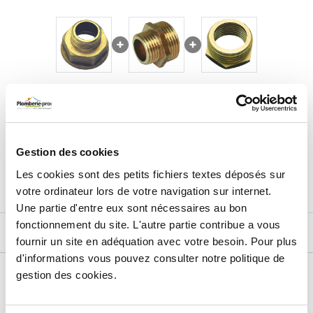
14,84
€
TTC
Prix total de la sélection :
3
PRODUITS
AJOUTER
AU PANIER
Gestion des cookies
Les cookies sont des petits fichiers textes déposés sur
votre ordinateur lors de votre navigation sur internet.
Une partie d'entre eux sont nécessaires au bon
fonctionnement du site. L'autre partie contribue a vous
DESCRIPTIF
fournir un site en adéquation avec votre besoin. Pour plus
d'informations vous pouvez consulter notre politique de
DÉTAILS TECHNIQUES
gestion des cookies.
Type de produit
Raccord cannelé