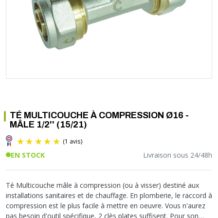
Soupape différentielle
PLOMBERIE PER
RACCORD PE (POLYÉTHYLÈNE)
SOLAIRE
EQUIPEMENT INDUSTRIEL
TRAPPE CHATIÈRE ET HUBLOT
Température
VOTRE SOLUTION CHAUFFAGE
RACCORD GALVA
PAC
COMMUNICATION
Vase d'expansion
Vanne de Température
RACCORD INOX
CHAUDIÈRE
COLLIER ET FIXATION
Vanne de zone
Vanne équilibrage
TUBE LAITON ET ECROU
TUBAGE CHEMINÉE CHAUDIÈRE POÊLE
CONNEXION
Vanne mélangeuse
TUYAU SOUPLE
CÂBLE
KIT FIXATION MURAL
GAINE
COLLECTEUR NOURRICE
ECLAIRAGE
VANNE D'ARRET
ECLAIRAGE PORTATIF
TÉ MULTICOUCHE À COMPRESSION Ø16 -
ROBINET
LAMPE ET TORCHE
MÂLE 1/2'' (15/21)
FLEXIBLE
PILES ET ACCUMULATEURS
ETANCHÉITÉ RACCORDEMENT
BLOC DE SÉCURITÉ
EN STOCK
Livraison sous 24/48h
FIXATION ET SUPPORT
SYSTÈMES DE SÉCURITÉ
RÉDUCTEUR DE PRESSION
VMC ET VENTILATION
COMPTEUR ET ACCESSOIRE
Té Multicouche mâle à compression (ou à visser) destiné aux
installations sanitaires et de chauffage. En plomberie, le raccord à
FILTRATION
(1 avis)
compression est le plus facile à mettre en oeuvre. Vous n'aurez
pas besoin d'outil spécifique, 2 clès plates suffisent. Pour son