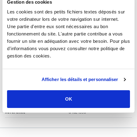
Gestion des cookies
Type de produit
Raccord à compression
Les cookies sont des petits fichiers textes déposés sur
Usage
Sanitaire, chauffage
votre ordinateur lors de votre navigation sur internet.
Une partie d'entre eux sont nécessaires au bon
Marque
Somatherm
fonctionnement du site. L'autre partie contribue a vous
Matière
Laiton
fournir un site en adéquation avec votre besoin. Pour plus
Raccordement
Mâle 1/2'' (15/21)
d'informations vous pouvez consulter notre politique de
gestion des cookies.
Diamètre du tube
Ø16x2 mm
Pression
10 bars
Afficher les détails et personnaliser
Température
min : 5°C / max : 90°C
Certification
ACS
OK
Garantie
2 ans
Référence
d402433a