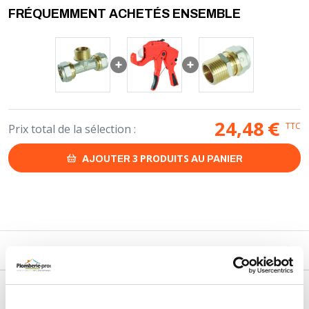
mm)
FRÉQUEMMENT ACHETÉS ENSEMBLE
Ø25 : tube Multicouche Ø ext. de 25 mm et ép. tube : 2,5 mm
(25x2,5 mm)
Ø26 : tube Multicouche Ø ext. de 26 mm et ép. tube : 3 mm (26x3
mm)
Ø32 : tube Multicouche Ø ext. de 32 mm et ép. tube : 3 mm (32x3
mm)
24,48
€
TTC
Prix total de la sélection :
3
PRODUITS
AJOUTER
AU PANIER
DESCRIPTIF
DÉTAILS TECHNIQUES