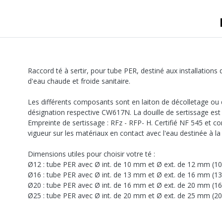
Raccord té à sertir, pour tube PER, destiné aux installations
d'eau chaude et froide sanitaire.
Les différents composants sont en laiton de décolletage ou
désignation respective CW617N. La douille de sertissage est 
Empreinte de sertissage : RFz - RFP- H. Certifié NF 545 et co
vigueur sur les matériaux en contact avec l'eau destinée à
Dimensions utiles pour choisir votre té :
Ø12 : tube PER avec Ø int. de 10 mm et Ø ext. de 12 mm (1
Ø16 : tube PER avec Ø int. de 13 mm et Ø ext. de 16 mm (1
Ø20 : tube PER avec Ø int. de 16 mm et Ø ext. de 20 mm (1
Ø25 : tube PER avec Ø int. de 20 mm et Ø ext. de 25 mm (2