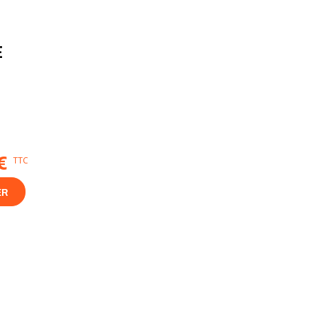
E
€
TTC
ER