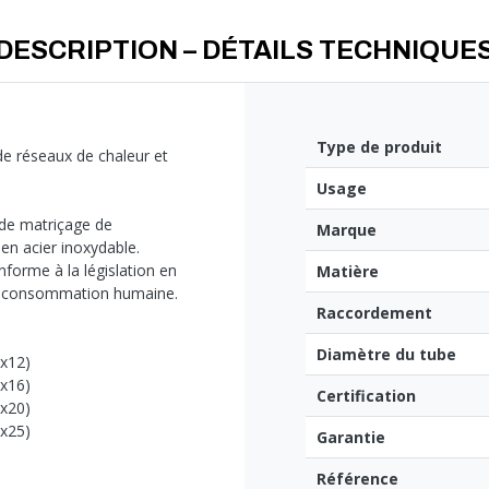
DESCRIPTION – DÉTAILS TECHNIQUE
Type de produit
 de réseaux de chaleur et
Usage
 de matriçage de
Marque
en acier inoxydable.
nforme à la législation en
Matière
 la consommation humaine.
Raccordement
Diamètre du tube
0x12)
3x16)
Certification
6x20)
0x25)
Garantie
Référence