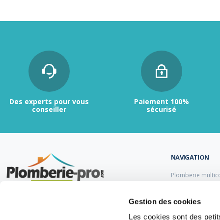
Des experts pour vous
Paiement 100%
conseiller
sécurisé
NAVIGATION
Plomberie multic
Plomberie PER
Tubes et raccord
Contactez-nous :
du lundi au vendredi de
Gestion des cookies
Tubes et raccord
9h00 à 12h et de 13h30 à 17h.
Tube et Raccord 
Les cookies sont des petits
Tubes et raccords