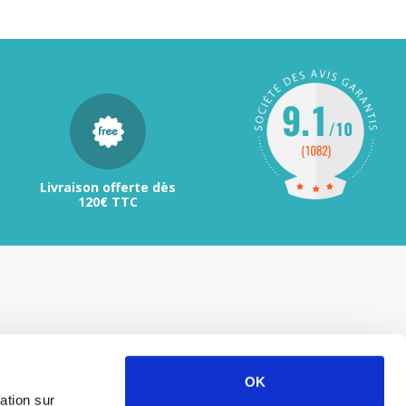
Livraison offerte dès
120€ TTC
OK
ation sur