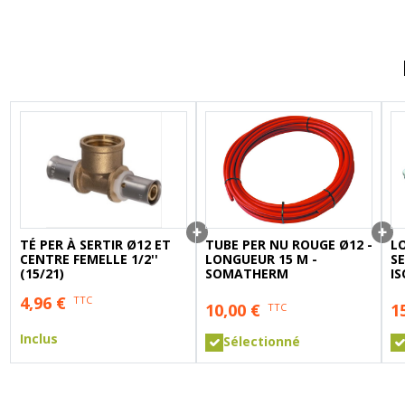
A sertir gaz
Ecrou 6 pans
TÉ PER À SERTIR Ø12 ET
TUBE PER NU ROUGE Ø12 -
LO
CENTRE FEMELLE 1/2''
LONGUEUR 15 M -
S
(15/21)
SOMATHERM
I
4,96
€
TTC
10,00
€
1
TTC
Inclus
Sélectionné