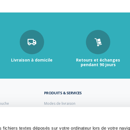
Livraison à domicile
Retours et échanges
pendant 90 jours
PRODUITS & SERVICES
ouche
Modes de livraison
Retour et échange
s laiton de plomberie
Moyens de paiement
s PVC
FAQ
Cuivre
 fichiers textes déposés sur votre ordinateur lors de votre navig
 PE Polyéthylène