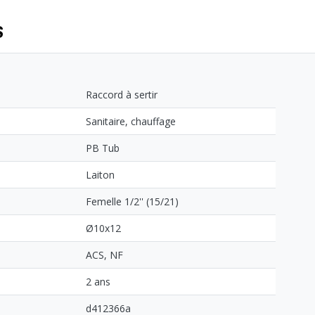
S
Raccord à sertir
Sanitaire, chauffage
PB Tub
Laiton
Femelle 1/2'' (15/21)
Ø10x12
ACS, NF
2 ans
d412366a