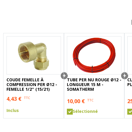
A sertir gaz
Ecrou 6 pans
COUDE FEMELLE À
TUBE PER NU ROUGE Ø12 -
C
COMPRESSION PER Ø12 -
LONGUEUR 15 M -
P
FEMELLE 1/2'' (15/21)
SOMATHERM
4,43
€
TTC
10,00
€
2
TTC
Inclus
Sélectionné