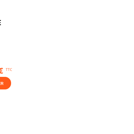
E
€
TTC
ER