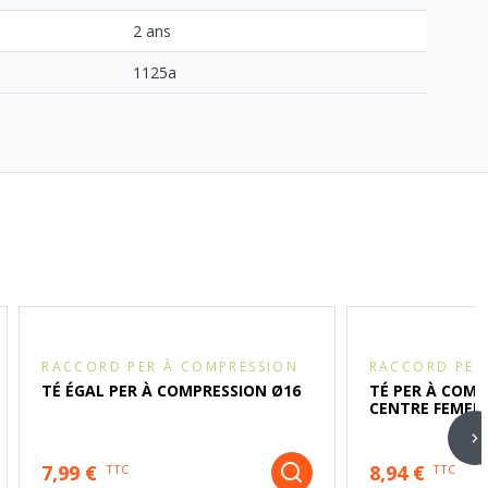
2 ans
1125a
RACCORD PER À COMPRESSION
RACCORD PER
TÉ ÉGAL PER À COMPRESSION Ø16
TÉ PER À COMP
CENTRE FEMELLE
7,99 €
8,94 €
TTC
TTC