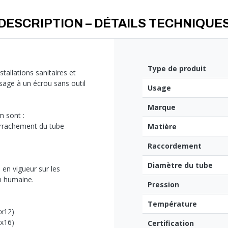
DESCRIPTION – DÉTAILS TECHNIQUE
Type de produit
allations sanitaires et
sage à un écrou sans outil
Usage
Marque
 sont :
'arrachement du tube
Matière
Raccordement
Diamètre du tube
 en vigueur sur les
n humaine.
Pression
Température
0x12)
3x16)
Certification