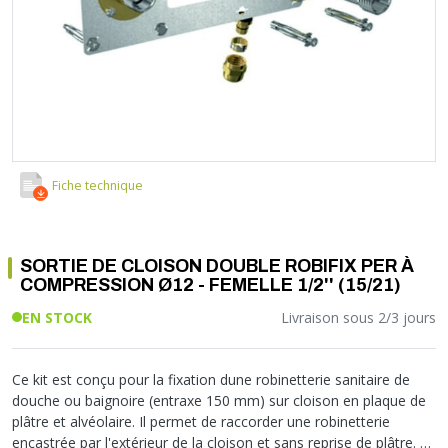
Soupape différentielle
PLOMBERIE PER
RACCORD PE (POLYÉTHYLÈNE)
SOLAIRE
EQUIPEMENT INDUSTRIEL
TRAPPE CHATIÈRE ET HUBLOT
Température
VOTRE SOLUTION CHAUFFAGE
RACCORD GALVA
PAC
COMMUNICATION
Vase d'expansion
Vanne de Température
RACCORD INOX
CHAUDIÈRE
COLLIER ET FIXATION
Vanne de zone
Vanne équilibrage
TUBE LAITON ET ECROU
TUBAGE CHEMINÉE CHAUDIÈRE POÊLE
CONNEXION
Vanne mélangeuse
TUYAU SOUPLE
CÂBLE
KIT FIXATION MURAL
GAINE
COLLECTEUR NOURRICE
ECLAIRAGE
Fiche technique
VANNE D'ARRET
ECLAIRAGE PORTATIF
ROBINET
LAMPE ET TORCHE
SORTIE DE CLOISON DOUBLE ROBIFIX PER À
FLEXIBLE
PILES ET ACCUMULATEURS
COMPRESSION Ø12 - FEMELLE 1/2'' (15/21)
ETANCHÉITÉ RACCORDEMENT
BLOC DE SÉCURITÉ
EN STOCK
Livraison sous 2/3 jours
FIXATION ET SUPPORT
SYSTÈMES DE SÉCURITÉ
RÉDUCTEUR DE PRESSION
VMC ET VENTILATION
COMPTEUR ET ACCESSOIRE
Ce kit est conçu pour la fixation dune robinetterie sanitaire de
douche ou baignoire (entraxe 150 mm) sur cloison en plaque de
FILTRATION
plâtre et alvéolaire. Il permet de raccorder une robinetterie
encastrée par l'extérieur de la cloison et sans reprise de plâtre.