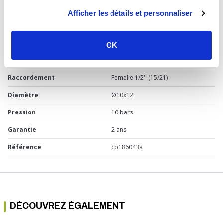
Type de produit
Fixation murale à compression
Afficher les détails et personnaliser
Usage
Bain-douche
Marque
Watts
OK
Matière
Acier galvanisé
Raccordement
Femelle 1/2'' (15/21)
Diamètre
Ø10x12
Pression
10 bars
Garantie
2 ans
Référence
cp186043a
DÉCOUVREZ ÉGALEMENT