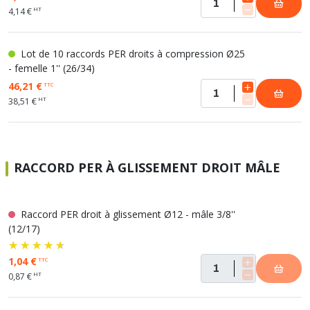
HT
4,14 €
Lot de 10 raccords PER droits à compression Ø25
- femelle 1'' (26/34)
46,21 €
TTC
HT
38,51 €
RACCORD PER À GLISSEMENT DROIT MÂLE
Raccord PER droit à glissement Ø12 - mâle 3/8''
(12/17)
1,04 €
TTC
HT
0,87 €