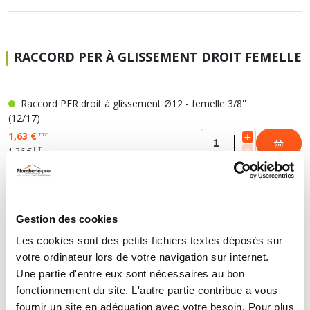
RACCORD PER À GLISSEMENT DROIT FEMELLE
Raccord PER droit à glissement Ø12 - femelle 3/8''
(12/17)
1,63 €
TTC
HT
1,36 €
Raccord PER droit à glissement Ø12 - femelle 1/2''
(15/21)
Gestion des cookies
1,61 €
TTC
Les cookies sont des petits fichiers textes déposés sur
HT
1,34 €
votre ordinateur lors de votre navigation sur internet.
Une partie d'entre eux sont nécessaires au bon
Raccord PER droit à glissement Ø16 - femelle 3/8''
fonctionnement du site. L'autre partie contribue a vous
(12/17)
fournir un site en adéquation avec votre besoin. Pour plus