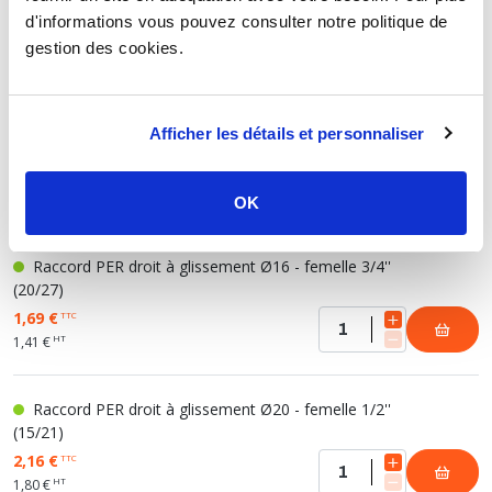
2,04 €
TTC
d'informations vous pouvez consulter notre politique de
HT
1,70 €
gestion des cookies.
Raccord PER droit à glissement Ø16 - femelle 1/2''
(15/21)
Afficher les détails et personnaliser
1,40 €
TTC
HT
1,17 €
OK
Raccord PER droit à glissement Ø16 - femelle 3/4''
(20/27)
1,69 €
TTC
HT
1,41 €
Raccord PER droit à glissement Ø20 - femelle 1/2''
(15/21)
2,16 €
TTC
HT
1,80 €